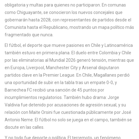
c
obligatoria y multas para quienes no participaron. En comunas
a
como Chiguayante, se conocieron los nuevos concejales que
gobernarán hasta 2028, con representantes de partidos desde el
Comunista hasta el Republicano, mostrando un mapa político más
fragmentado que nunca.
El
fútbol
,
el deporte que mueve pasiones en Chile y Latinoamérica
también estuvo en primera plana. El duelo entre Colombia y Chile
por las eliminatorias al Mundial 2026 generó tensión, mientras que
en Europa, Liverpool, Manchester City y Arsenal disputaron
partidos clave en la Premier League. En Chile, Magallanes perdió
una oportunidad de subir en la tabla tras un empate 0-0, y
Barnechea FC recibió una sanción de 45 puntos por
incumplimientos regulatorios. También hubo drama: Jorge
Valdivia fue detenido por acusaciones de agresión sexual, y su
relación con Maite Orsini fue cuestionada públicamente por José
Antonio Neme. El fútbol no solo se juega en el campo, también se
discute en las calles.
Y no todo fue deporte o política. El
terremoto
,
un fenómeno