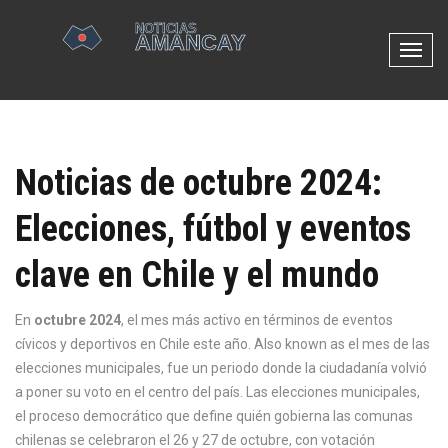
N
a
v
e
g
Noticias de octubre 2024:
a
c
Elecciones, fútbol y eventos
i
ó
clave en Chile y el mundo
n
d
e
En
octubre 2024
,
el mes más activo en términos de eventos
p
cívicos y deportivos en Chile este año
. Also known as
el mes de las
a
elecciones municipales
, fue un periodo donde la ciudadanía volvió
l
a poner su voto en el centro del país.
Las
elecciones municipales
,
a
el proceso democrático que define quién gobierna las comunas
n
chilenas
se celebraron el 26 y 27 de octubre, con votación