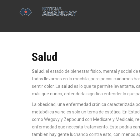
Salud
Salud
,
el estado de bienestar físico, mental y social d
todos llevamos en la mochila, pero pocos cuidamos ha
sentir dolor. La
salud
es lo que te permite levantarte, ca
más que nunca, entenderla significa entender lo que pa
La
obesidad
,
una enfermedad crónica caracterizada por 
metabólica
ya no es solo un tema de estética. En Esta
como Wegovy y Zepbound con Medicare y Medicaid, reco
enfermedad que necesita tratamiento. Esto podría cambi
también hay gente luchando contra esto, con menos ap