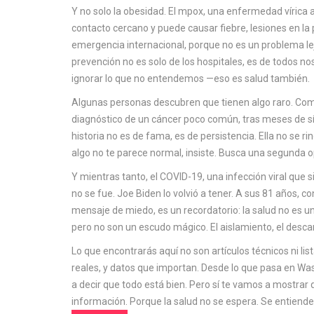
Y no solo la obesidad. El
mpox
,
una enfermedad vírica a
contacto cercano y puede causar fiebre, lesiones en la p
emergencia internacional, porque no es un problema leja
prevención no es solo de los hospitales, es de todos n
ignorar lo que no entendemos —eso es salud también.
Algunas personas descubren que tienen algo raro. C
diagnóstico de un cáncer poco común, tras meses de 
historia no es de fama, es de persistencia. Ella no se r
algo no te parece normal, insiste. Busca una segunda o
Y mientras tanto, el
COVID-19
,
una infección viral que 
no se fue. Joe Biden lo volvió a tener. A sus 81 años, c
mensaje de miedo, es un recordatorio: la salud no es un
pero no son un escudo mágico. El aislamiento, el desca
Lo que encontrarás aquí no son artículos técnicos ni lis
reales, y datos que importan. Desde lo que pasa en Wa
a decir que todo está bien. Pero sí te vamos a mostrar
información. Porque la salud no se espera. Se entiende