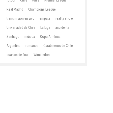
fútbol
Chile
tenis
Premier League
Real Madrid
Champions League
transmisión en vivo
empate
reality show
Universidad de Chile
La Liga
accidente
Santiago
música
Copa América
Argentina
romance
Carabineros de Chile
cuartos de final
Wimbledon