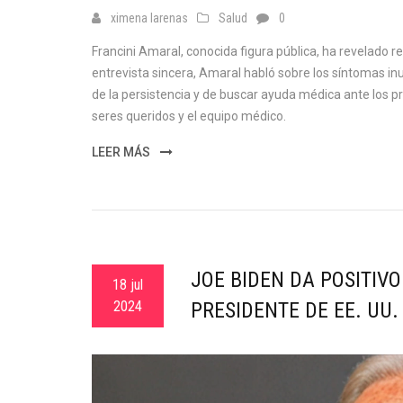
ximena larenas
Salud
0
Francini Amaral, conocida figura pública, ha revelado r
entrevista sincera, Amaral habló sobre los síntomas inu
de la persistencia y de buscar ayuda médica ante los p
seres queridos y el equipo médico.
LEER MÁS
JOE BIDEN DA POSITIV
18 jul
2024
PRESIDENTE DE EE. UU.