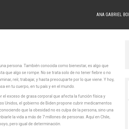
ANA GABRIEL BO
e una persona
. También conocida como
bienestar
, es algo que
sta que algo se rompe.
No se trata solo de no tener fiebre o no
minar, reír, trabajar, y hasta preocuparte por lo que viene. Y hoy,
sa en tu cuerpo, en tu país y en el mundo.
el exceso de grasa corporal que afecta la función física y
dos Unidos, el gobierno de Biden propone cubrir medicamentos
nociendo que la obesidad no es culpa de la persona, sino una
arle la vida a más de 7 millones de personas. Aquí en Chile,
oyo, pero igual de determinación.