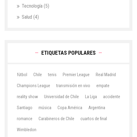
Tecnología
(5)
Salud
(4)
ETIQUETAS POPULARES
fútbol
Chile
tenis
Premier League
Real Madrid
Champions League
transmisión en vivo
empate
reality show
Universidad de Chile
La Liga
accidente
Santiago
música
Copa América
Argentina
romance
Carabineros de Chile
cuartos de final
Wimbledon