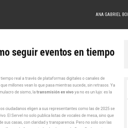
ANA GABRIEL BO
mo seguir eventos en tiempo
 tiempo real a través de plataformas digitales o canales de
 que millones vean lo que pasa mientras sucede, sin retrasos. Ya
imulacro de sismo, la
transmisión en vivo
ya no es un lujo: es la
os ciudadanos eligen a sus representantes
como las de 2025 se
o. El Servel no solo publica listas de vocales de mesa, sino que
e sus casas, con claridad y transparencia. Pero no solo son las