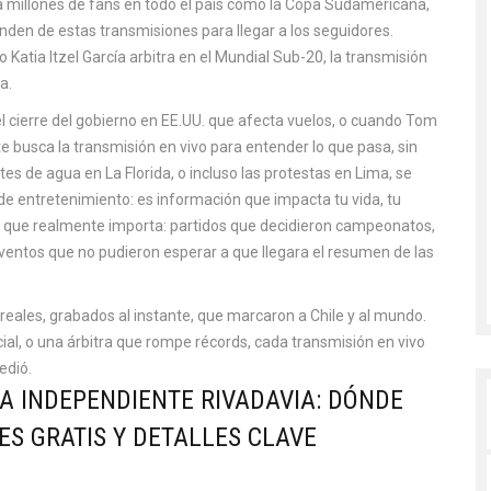
millones de fans en todo el país
como la Copa Sudamericana,
nden de estas transmisiones para llegar a los seguidores.
 Katia Itzel García arbitra en el Mundial Sub-20, la transmisión
a.
l cierre del gobierno en EE.UU. que afecta vuelos, o cuando Tom
e busca la transmisión en vivo para entender lo que pasa, sin
tes de agua en La Florida, o incluso las protestas en Lima, se
 de entretenimiento: es información que impacta tu vida, tu
 lo que realmente importa: partidos que decidieron campeonatos,
ventos que no pudieron esperar a que llegara el resumen de las
reales, grabados al instante, que marcaron a Chile y al mundo.
cial, o una árbitra que rompe récords, cada transmisión en vivo
edió.
A INDEPENDIENTE RIVADAVIA: DÓNDE
ES GRATIS Y DETALLES CLAVE