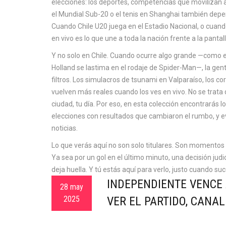
elecciones: los
deportes
,
competencias que movilizan a 
el Mundial Sub-20 o el tenis en Shanghai también depe
Cuando Chile U20 juega en el Estadio Nacional, o cuando
en vivo es lo que une a toda la nación frente a la pantall
Y no solo en Chile. Cuando ocurre algo grande —como e
Holland se lastima en el rodaje de Spider-Man—, la gent
filtros. Los simulacros de tsunami en Valparaíso, los cor
vuelven más reales cuando los ves en vivo. No se trata
ciudad, tu día. Por eso, en esta colección encontrarás
elecciones con resultados que cambiaron el rumbo, y e
noticias.
Lo que verás aquí no son solo titulares. Son momentos 
Ya sea por un gol en el último minuto, una decisión judi
deja huella. Y tú estás aquí para verlo, justo cuando suc
INDEPENDIENTE VENCE 
28 may
2025
VER EL PARTIDO, CANAL