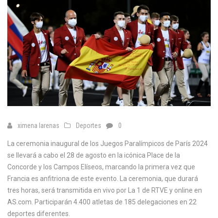
ximena larenas
Deportes
0
La ceremonia inaugural de los Juegos Paralímpicos de París 2024
se llevará a cabo el 28 de agosto en la icónica Place de la
Concorde y los Campos Elíseos, marcando la primera vez que
Francia es anfitriona de este evento. La ceremonia, que durará
tres horas, será transmitida en vivo por La 1 de RTVE y online en
AS.com. Participarán 4.400 atletas de 185 delegaciones en 22
deportes diferentes.