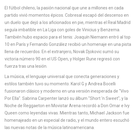
c
El
fútbol chileno
,
la pasión nacional que une a millones en cada
a
partido
vivió momentos épicos. Cobresal escapó del descenso en
un duelo que dejó a los aficionados en pie, mientras el Real Madrid
seguía imbatible en La Liga con goles de Vinicius y Benzema.
También hubo espacio para el tenis: Joaquín Niemann entró al top
10 en París y Fernando González recibió un homenaje en una pista
llena de recuerdos. En el extranjero, Novak Djokovic sumó su
victoria número 90 en el US Open, y Holger Rune regresó con
fuerza tras una lesión.
La
música
,
el lenguaje universal que conecta generaciones y
estilos
también tuvo su momento. Karol G y Andrea Bocelli
fusionaron clásico y moderno en una versión inesperada de "Vivo
Por Ella". Sabrina Carpenter lanzó su álbum "Short 'n Sweet", y la
Noche de Reggaeton en Movistar Arena recordó a Don Omar e Ivy
Queen como leyendas vivas. Mientras tanto, Michael Jackson fue
homenajeado en un especial de radio, y el mundo entero escuchó
las nuevas notas de la música latinoamericana.