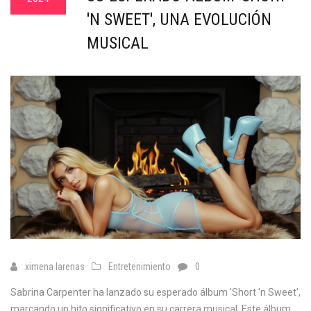
'N SWEET', UNA EVOLUCIÓN
MUSICAL
ximena larenas
Entretenimiento
0
Sabrina Carpenter ha lanzado su esperado álbum 'Short 'n Sweet',
marcando un hito significativo en su carrera musical. Este álbum