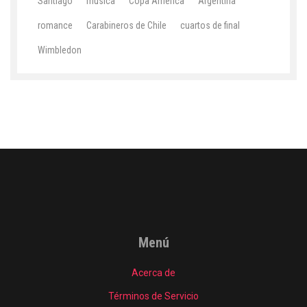
Santiago
música
Copa América
Argentina
romance
Carabineros de Chile
cuartos de final
Wimbledon
Menú
Acerca de
Términos de Servicio