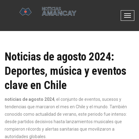
N
a
v
e
g
Noticias de agosto 2024:
a
c
Deportes, música y eventos
i
ó
clave en Chile
n
d
e
noticias de agosto 2024
,
el conjunto de eventos, sucesos y
p
tendencias que marcaron el mes en Chile y el mundo
. También
a
conocido como
actualidad de verano
, este periodo fue intenso:
l
desde partidos decisivos hasta lanzamientos musicales que
a
rompieron récords y alertas sanitarias que movilizaron a
n
autoridades globales.