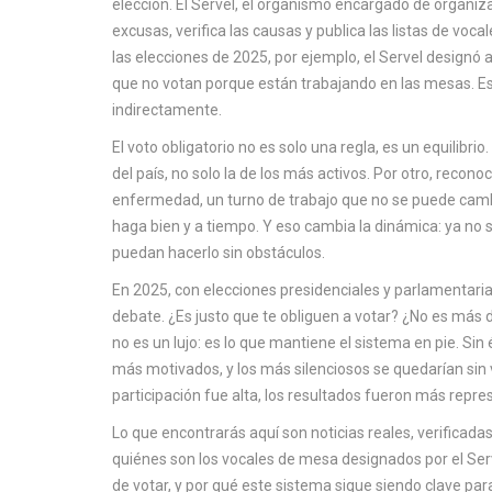
elección. El
Servel
,
el organismo encargado de organizar
excusas, verifica las causas y publica las listas de vo
las elecciones de 2025, por ejemplo, el Servel design
que no votan porque están trabajando en las mesas. Eso
indirectamente.
El voto obligatorio no es solo una regla, es un equilibrio
del país, no solo la de los más activos. Por otro, recon
enfermedad, un turno de trabajo que no se puede cambi
haga bien y a tiempo. Y eso cambia la dinámica: ya no se
puedan hacerlo sin obstáculos.
En 2025, con elecciones presidenciales y parlamentarias 
debate. ¿Es justo que te obliguen a votar? ¿No es más de
no es un lujo: es lo que mantiene el sistema en pie. Sin
más motivados, y los más silenciosos se quedarían sin 
participación fue alta, los resultados fueron más repre
Lo que encontrarás aquí son noticias reales, verificadas
quiénes son los vocales de mesa designados por el Serv
de votar, y por qué este sistema sigue siendo clave pa