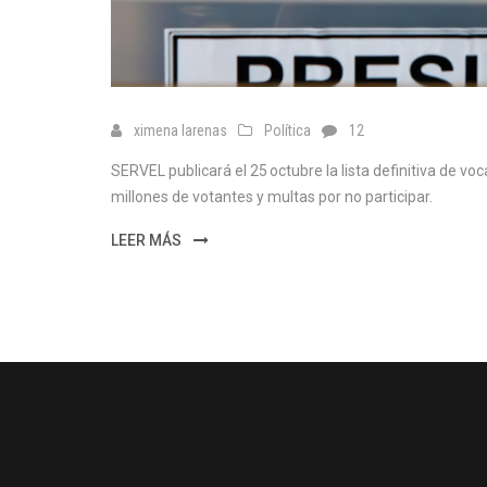
ximena larenas
Política
12
SERVEL publicará el 25 octubre la lista definitiva de v
millones de votantes y multas por no participar.
LEER MÁS