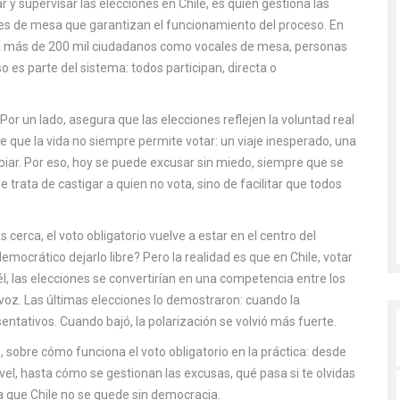
 y supervisar las elecciones en Chile
, es quien gestiona las
cales de mesa que garantizan el funcionamiento del proceso.
En
ó a más de 200 mil ciudadanos como vocales de mesa, personas
 es parte del sistema: todos participan, directa o
. Por un lado, asegura que las elecciones reflejen la voluntad real
oce que la vida no siempre permite votar: un viaje inesperado, una
ar. Por eso, hoy se puede excusar sin miedo, siempre que se
 trata de castigar a quien no vota, sino de facilitar que todos
cerca, el voto obligatorio vuelve a estar en el centro del
mocrático dejarlo libre? Pero la realidad es que en Chile, votar
 él, las elecciones se convertirían en una competencia entre los
voz. Las últimas elecciones lo demostraron: cuando la
sentativos. Cuando bajó, la polarización se volvió más fuerte.
, sobre cómo funciona el voto obligatorio en la práctica: desde
el, hasta cómo se gestionan las excusas, qué pasa si te olvidas
ra que Chile no se quede sin democracia.