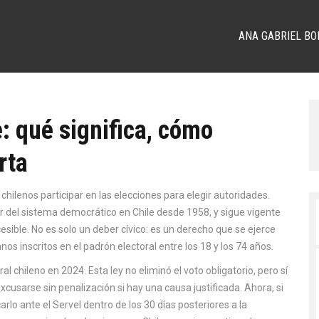
ANA GABRIEL BO
e: qué significa, cómo
rta
chilenos participar en las elecciones para elegir autoridades
.
lar del sistema democrático en Chile desde 1958, y sigue vigente
esible.
No es solo un deber cívico: es un derecho que se ejerce
nos inscritos en el padrón electoral entre los 18 y los 74 años.
ral chileno en 2024
. Esta ley no eliminó el voto obligatorio, pero sí
cusarse sin penalización si hay una causa justificada. Ahora, si
arlo ante el
Servel
dentro de los 30 días posteriores a la