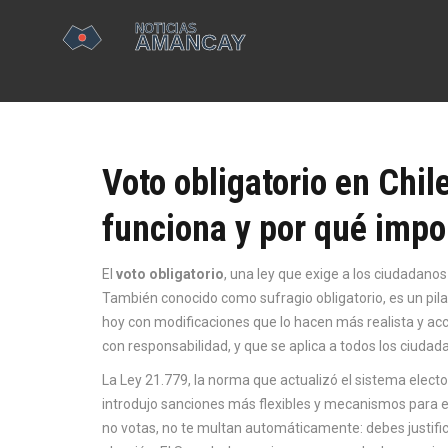
Voto obligatorio en Chil
funciona y por qué impo
El
voto obligatorio
,
una ley que exige a los ciudadanos 
También conocido como
sufragio obligatorio
, es un pi
hoy con modificaciones que lo hacen más realista y acc
con responsabilidad, y que se aplica a todos los ciudada
La
Ley 21.779
,
la norma que actualizó el sistema electo
introdujo sanciones más flexibles y mecanismos para ex
no votas, no te multan automáticamente: debes justific