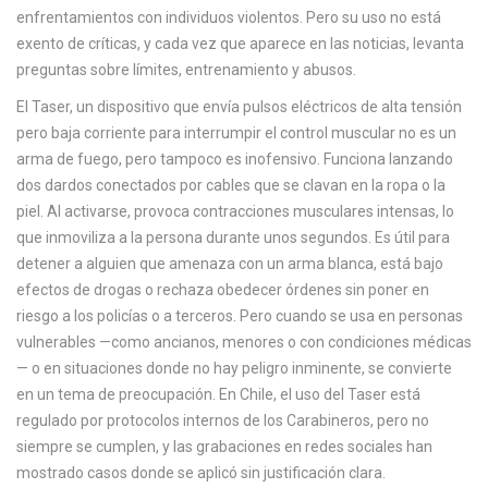
c
enfrentamientos con individuos violentos. Pero su uso no está
a
exento de críticas, y cada vez que aparece en las noticias, levanta
preguntas sobre límites, entrenamiento y abusos.
El
Taser
,
un dispositivo que envía pulsos eléctricos de alta tensión
pero baja corriente para interrumpir el control muscular
no es un
arma de fuego, pero tampoco es inofensivo. Funciona lanzando
dos dardos conectados por cables que se clavan en la ropa o la
piel. Al activarse, provoca contracciones musculares intensas, lo
que inmoviliza a la persona durante unos segundos. Es útil para
detener a alguien que amenaza con un arma blanca, está bajo
efectos de drogas o rechaza obedecer órdenes sin poner en
riesgo a los policías o a terceros. Pero cuando se usa en personas
vulnerables —como ancianos, menores o con condiciones médicas
— o en situaciones donde no hay peligro inminente, se convierte
en un tema de preocupación. En Chile, el uso del Taser está
regulado por protocolos internos de los Carabineros, pero no
siempre se cumplen, y las grabaciones en redes sociales han
mostrado casos donde se aplicó sin justificación clara.