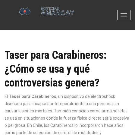
N
a
v
e
g
Taser para Carabineros:
a
c
¿Cómo se usa y qué
i
ó
controversias genera?
n
d
e
El
Taser para Carabineros
,
un dispositivo de electroshock
p
diseñado para incapacitar temporalmente a una persona sin
a
causar lesiones mortales
. También conocido como
arma no letal
,
l
se usa en situaciones donde la fuerza física directa sería excesiva
a
o peligrosa
. En Chile, los Carabineros lo incorporaron hace años
n
como parte de su equipo de control de multitudes y