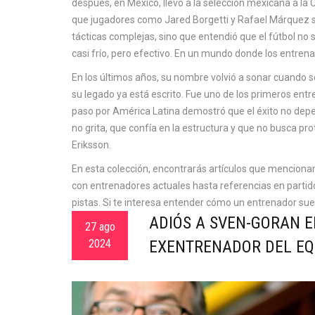
después, en México, llevó a la
selección mexicana
a la 
que jugadores como Jared Borgetti y Rafael Márquez se
tácticas complejas, sino que entendió que el fútbol no s
casi frío, pero efectivo. En un mundo donde los entrenad
En los últimos años, su nombre volvió a sonar cuando se
su legado ya está escrito. Fue uno de los primeros entr
paso por América Latina demostró que el éxito no depend
no grita, que confía en la estructura y que no busca
Eriksson.
En esta colección, encontrarás artículos que mencio
con entrenadores actuales hasta referencias en partidos
pistas. Si te interesa entender cómo un entrenador sueco
ADIÓS A SVEN-GORAN E
27 ago
2024
EXENTRENADOR DEL EQ