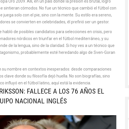
Copa Oro 2009. Allí, en un país donde la presión es brutal, logró
 sintieran cómodos. No fue un técnico que cambió el fútbol con
e juega solo con el pie, sino con la mente. Su estilo era sereno,
ores se convierten en celebridades, él prefirió ser un gestor.
 habló de posibles candidatos para selecciones en crisis, pero
enadores nórdicos en triunfar en el fútbol mediterráneo, y su
e de la lengua, sino de la claridad. Si hoy ves a un técnico que
 protagonismo, probablemente esté heredando algo de Sven-Goran
nan su nombre en contextos inesperados: desde comparaciones
 clave donde su filosofía dejó huella. No son biografías, sino
 influyó en el fútbol latino, aquí está la evidencia.
RIKSSON: FALLECE A LOS 76 AÑOS EL
UIPO NACIONAL INGLÉS