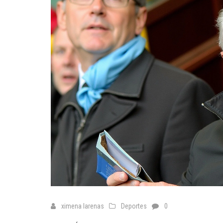
ximena larenas
Deportes
0