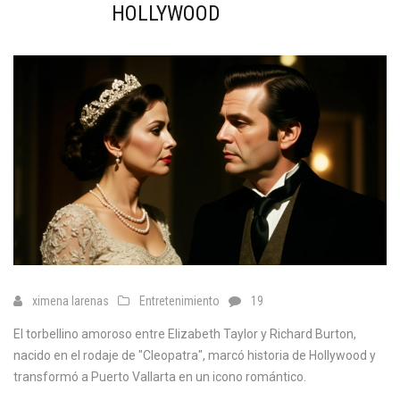
HOLLYWOOD
ximena larenas
Entretenimiento
19
El torbellino amoroso entre Elizabeth Taylor y Richard Burton,
nacido en el rodaje de "Cleopatra", marcó historia de Hollywood y
transformó a Puerto Vallarta en un icono romántico.