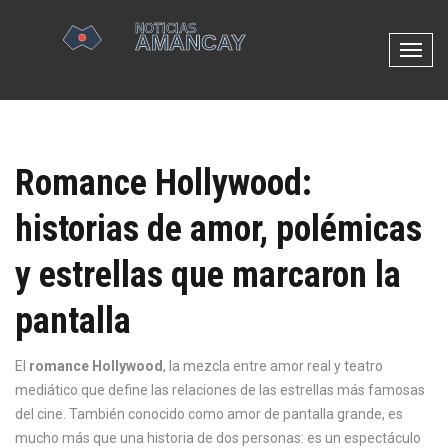
N
a
v
e
g
Romance Hollywood:
a
c
historias de amor, polémicas
i
ó
y estrellas que marcaron la
n
d
pantalla
e
p
El
romance Hollywood
,
la mezcla entre amor real y teatro
a
mediático que define las relaciones de las estrellas más famosas
l
del cine
. También conocido como
amor de pantalla grande
, es
a
mucho más que una historia de dos personas: es un espectáculo
n