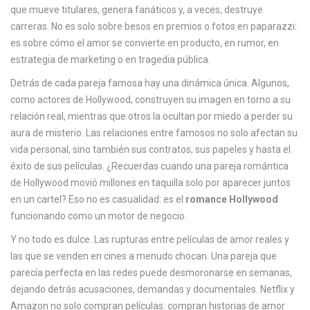
que mueve titulares, genera fanáticos y, a veces, destruye
c
carreras.
No es solo sobre besos en premios o fotos en paparazzi:
a
es sobre cómo el amor se convierte en producto, en rumor, en
estrategia de marketing o en tragedia pública.
Detrás de cada pareja famosa hay una dinámica única. Algunos,
como
actores de Hollywood
, construyen su imagen en torno a su
relación real, mientras que otros la ocultan por miedo a perder su
aura de misterio. Las relaciones entre
famosos
no solo afectan su
vida personal, sino también sus contratos, sus papeles y hasta el
éxito de sus películas. ¿Recuerdas cuando una pareja romántica
de Hollywood movió millones en taquilla solo por aparecer juntos
en un cartel? Eso no es casualidad: es el
romance Hollywood
funcionando como un motor de negocio.
Y no todo es dulce. Las rupturas entre
películas de amor
reales y
las que se venden en cines a menudo chocan. Una pareja que
parecía perfecta en las redes puede desmoronarse en semanas,
dejando detrás acusaciones, demandas y documentales. Netflix y
Amazon no solo compran películas: compran historias de amor