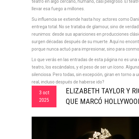
teatro en algo cercano, humano, casi peligroso. El teatro
llevar esa fuego a millones.
Su influencia se extiende hasta hoy: actores como Dan
entrega total. No se trataba de glamour, sino de verdad
reunimos: desde sus apariciones en producciones clási
surgen décadas después de su muerte. Aquí no encontra
porque nunca actuó para impresionar, sino para conmo
Lo que verás en las entradas de esta página no es una co
teatro, los escándalos, y el peso de ser un ícono. Algu
silenciosa. Pero todas, sin excepción, giran en torno 
real, incluso después de haberse ido?
ELIZABETH TAYLOR Y 
3 oct
2025
QUE MARCÓ HOLLYWOO