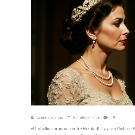
ximena larenas
Entretenimiento
19
El torbellino amoroso entre Elizabeth Taylor y Richard B