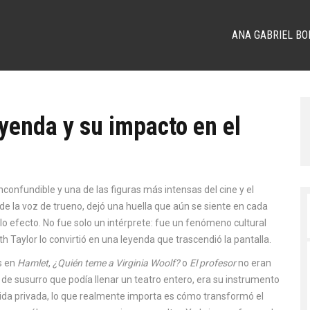
ANA GABRIEL BO
eyenda y su impacto en el
nconfundible y una de las figuras más intensas del cine y el
de la voz de trueno
, dejó una huella que aún se siente en cada
lo efecto
. No fue solo un intérprete: fue un fenómeno cultural
th Taylor lo convirtió en una leyenda que trascendió la pantalla.
es en
Hamlet
,
¿Quién teme a Virginia Woolf?
o
El profesor
no eran
 de susurro que podía llenar un teatro entero, era su instrumento
da privada, lo que realmente importa es cómo transformó el