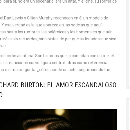
, para él, no era un escenario: era un altar. Y el cine, su forma de
iel Day-Lewis o Cillian Murphy reconocen en él un modelo de
. Y esa verdad es la que aparece en las noticias que aquí
cas hasta los rumores, las polémicas y los homenajes que aún
rás solo recuerdos, sino pistas de por qué su legado sigue vivo:
ver.
lección aleatoria. Son historias que lo conectan con el cine, el
nas lo mencionan como figura central, otras como referencia
a una misma pregunta: ¿cómo puede un actor seguir siendo tan
RICHARD BURTON: EL AMOR ESCANDALOSO
D