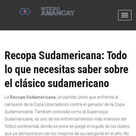
N
a
v
e
g
Recopa Sudamericana: Todo
a
c
lo que necesitas saber sobre
i
ó
el clásico sudamericano
n
d
e
La
Recopa Sudamericana
,
un partido único que enfrenta al
p
campeón de la Copa Libertadores contra el ganador de la Copa
a
Sudamericana
. También conocida como la
Supercopa
l
Sudamericana
, es uno de los enfrentamientos más intensos del
a
fútbol continental, donde se pone en juego el orgullo de los clubes
n
que ya demostraron ser los mejores de su categoría en el año
. No