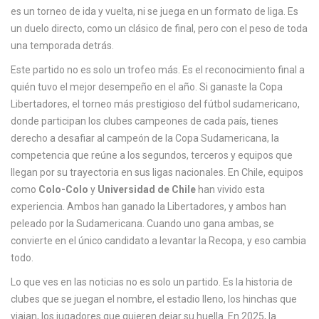
c
es un torneo de ida y vuelta, ni se juega en un formato de liga. Es
a
un duelo directo, como un clásico de final, pero con el peso de toda
una temporada detrás.
Este partido no es solo un trofeo más. Es el reconocimiento final a
quién tuvo el mejor desempeño en el año. Si ganaste la
Copa
Libertadores
,
el torneo más prestigioso del fútbol sudamericano,
donde participan los clubes campeones de cada país
, tienes
derecho a desafiar al campeón de la
Copa Sudamericana
,
la
competencia que reúne a los segundos, terceros y equipos que
llegan por su trayectoria en sus ligas nacionales
. En Chile, equipos
como
Colo-Colo
y
Universidad de Chile
han vivido esta
experiencia. Ambos han ganado la Libertadores, y ambos han
peleado por la Sudamericana. Cuando uno gana ambas, se
convierte en el único candidato a levantar la Recopa, y eso cambia
todo.
Lo que ves en las noticias no es solo un partido. Es la historia de
clubes que se juegan el nombre, el estadio lleno, los hinchas que
viajan, los jugadores que quieren dejar su huella. En 2025, la