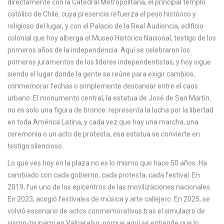
directamente con la
Catedral Metropolitana
,
el principal templo
c
católico de Chile, cuya presencia refuerza el peso histórico y
a
religioso del lugar
, y con el
Palacio de la Real Audiencia
,
edificio
colonial que hoy alberga el Museo Histórico Nacional, testigo de los
primeros años de la independencia
. Aquí se celebraron los
primeros juramentos de los líderes independentistas, y hoy sigue
siendo el lugar donde la gente se reúne para exigir cambios,
conmemorar fechas o simplemente descansar entre el caos
urbano. El monumento central, la estatua de José de San Martín,
no es solo una figura de bronce: representa la lucha por la libertad
en toda América Latina, y cada vez que hay una marcha, una
ceremonia o un acto de protesta, esa estatua se convierte en
testigo silencioso.
Lo que ves hoy en la plaza no es lo mismo que hace 50 años. Ha
cambiado con cada gobierno, cada protesta, cada festival. En
2019, fue uno de los epicentros de las movilizaciones nacionales.
En 2023, acogió festivales de música y arte callejero. En 2025, se
volvió escenario de actos conmemorativos tras el simulacro de
sismo-tsunami en Valparaíso, porque aquí se entiende que lo