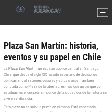
N
a
v
e
g
Plaza San Martín: historia,
a
c
eventos y su papel en Chile
i
ó
n
La
Plaza San Martín
,
un espacio público central en Santiago,
d
Chile, que desde el siglo XIX ha sido escenario de decisiones
e
políticas, movilizaciones sociales y actos cívicos
. También
p
conocida como
Plaza de la Libertad
, es más que un parque con
a
estatuas: es el corazón simbólico de la ciudad donde la historia se
l
vive en el día a día.
a
Esta plaza no es solo un punto en el mapa. Está conectada
n