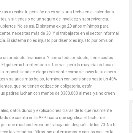
zas a recibir tu pensión
no es solo una fecha en el calendario.
es, y si tienes o no un seguro de invalidez y sobrevivencia.
biertos. No es así. El sistema exige 20 años mínimos para
ente, necesitas más de 30. Y si trabajaste en el sector informal,
ía. El sistema no es injusto por diseño: es injusto por omisión.
no un producto financiero. Y como todo producto, tiene costos
. El gobierno ha intentado reformas, pero la mayoría no toca el
 la imposibilidad de elegir realmente cómo se invierte tu dinero.
tes y salarios más bajos, terminan con pensiones hasta un 40%
ntes, que no tienen cotización obligatoria, están
 sus padres luchan con menos de $300.000 al mes, ya no creen
eales, datos duros y explicaciones claras de lo que realmente
ado de cuenta en la AFP, hasta qué significa el factor de
 y por qué muchos terminan trabajando después de los 70. No te
r la verdad, sin filtros, sin eufemismos, y con los pies en la