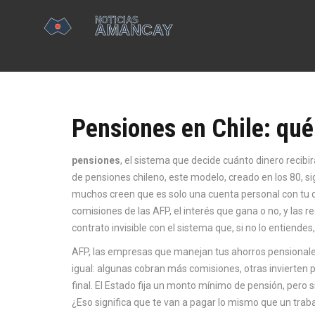
Pensiones en Chile: qué
pensiones
,
el sistema que decide cuánto dinero recibi
de pensiones chileno
, este modelo, creado en los 80, 
muchos creen que es solo una cuenta personal con tu di
comisiones de las AFP, el interés que gana o no, y las r
contrato invisible con el sistema que, si no lo entiende
AFP
,
las empresas que manejan tus ahorros pensional
igual: algunas cobran más comisiones, otras invierten 
final. El Estado fija un monto mínimo de pensión, pero s
¿Eso significa que te van a pagar lo mismo que un traba