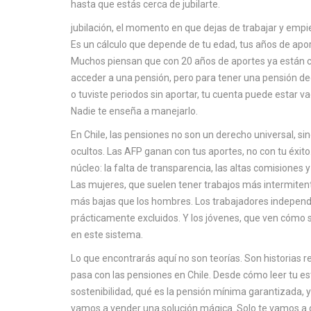
hasta que estás cerca de jubilarte.
jubilación
,
el momento en que dejas de trabajar y empie
Es un cálculo que depende de tu edad, tus años de aport
Muchos piensan que con 20 años de aportes ya están cu
acceder a una pensión, pero para tener una pensión dec
o tuviste periodos sin aportar, tu cuenta puede estar vac
Nadie te enseña a manejarlo.
En Chile, las pensiones no son un derecho universal, si
ocultos. Las AFP ganan con tus aportes, no con tu éxito
núcleo: la falta de transparencia, las altas comisiones y
Las mujeres, que suelen tener trabajos más intermiten
más bajas que los hombres. Los trabajadores independie
prácticamente excluidos. Y los jóvenes, que ven cómo
en este sistema.
Lo que encontrarás aquí no son teorías. Son historias r
pasa con las pensiones en Chile. Desde cómo leer tu est
sostenibilidad, qué es la pensión mínima garantizada,
vamos a vender una solución mágica. Solo te vamos a deci