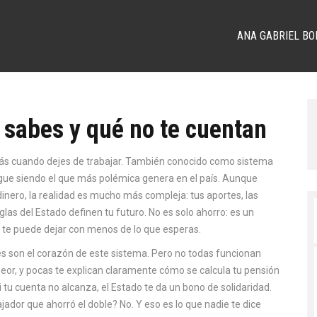
ANA GABRIEL BO
 sabes y qué no te cuentan
rás cuando dejes de trabajar
. También conocido como
sistema
sigue siendo el que más polémica genera en el país. Aunque
nero, la realidad es mucho más compleja: tus aportes, las
eglas del Estado definen tu futuro.
No es solo ahorro: es un
s, te puede dejar con menos de lo que esperas.
es
son el corazón de este sistema. Pero no todas funcionan
peor, y pocas te explican claramente cómo se calcula tu pensión
i tu cuenta no alcanza, el Estado te da un bono de solidaridad.
jador que ahorró el doble? No. Y eso es lo que nadie te dice