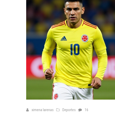
ximena larenas
Deportes
16