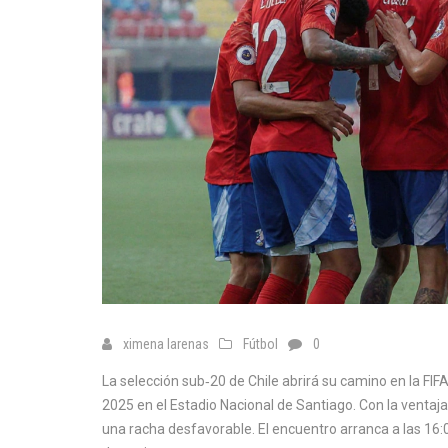
ximena larenas
Fútbol
0
La selección sub‑20 de Chile abrirá su camino en la F
2025 en el Estadio Nacional de Santiago. Con la ventaja 
una racha desfavorable. El encuentro arranca a las 16:0