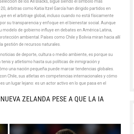
 selección de los All Blacks, sigue siendo el símbolo más
0, árbitras como Katia Itzel García han dirigido partidos en
e en el arbitraje global, incluso cuando no está físicamente
por su transparencia y enfoque en el bienestar social
. Aunque
 su modelo de gobierno influye en debates en América Latina,
protección ambiental.
Países como Chile y Bolivia miran hacia allí
a gestión de recursos naturales.
oticias de deporte, cultura o medio ambiente, es porque su
tenis y atletismo hasta sus políticas de inmigración y
 cómo una nación pequeña puede marcar tendencias globales.
 con Chile, sus atletas en competencias internacionales y cómo
es un lugar lejano: es un actor activo en lo que pasa en el
 NUEVA ZELANDA PESE A QUE LA IA