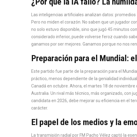
¿Por qué la IA falló? La humild
Las inteligencias artificiales analizan datos: promedios 
Pero no miden el corazón. No saben que un jugador c
no solo estuvo disponible, sino que jugó 45 minutos c
considerado inferior, puede volverse feroz cuando sabe
ganamos por ser mejores. Ganamos porque no nos rendimo
Preparación para el Mundial: el
Este partido fue parte de la preparación para el Mundi
práctico, menos dependiente de la genialidad individua
Canadá en octubre. Ahora, el martes 18 de noviembre d
Australia
. Un rival más técnico, más organizado, con ju
candidata en 2026, debe mejorar su eficiencia en el terc
carácter.
El papel de los medios y la em
La transmisión radial por FM Pacho Vélez captó la esen