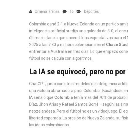
ximena larenas
16
Deportes
Colombia ganó 2-1 a Nueva Zelanda en un partido amis
inteligencia artificial predijo una goleada de 3-0, el enc
última instancia que encendió las expectativas para el
2025 a las 7:30 p.m. hora colombiana en el
Chase Sta
enfrentar a
Australia
en tres días. Lo que empezó como 
fútbol no se calcula con algoritmos.
La IA se equivocó, pero no por 
ChatGPT, junto con otros modelos de inteligencia artifi
una victoria abrumadora para Colombia. Basándose en la 
IA señaló que
Colombia
tenía más del 70% de probabili
Díaz, Jhon Arias y Rafael Santos Borré —según las si
neozelandesa. Pero el fútbol no es un videojuego. El e
libertad esperada. La presión de Nueva Zelanda, su fís
las ideas colombianas.