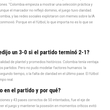
iones. "Colombia empieza a mostrar una selección práctica y
unque el marcador no reflejó dominio, el juego tuvo claridad.
olombia, y las redes sociales explotaron con memes sobre la IA
 conmovió. Porque en el fútbol, lo que importa no es lo que se
redijo un 3-0 si el partido terminó 2-1?
calidad de plantel y promedios históricos. Colombia tenía ventaja
imos partidos. Pero no pudo modelar factores humanos: la
egundo tiempo, o la falta de claridad en el último pase. El fútbol
mpo real.
 en el partido y por qué?
iones y 43 pases correctos de 50 intentados, fue el eje de
eer el juego y mantener la posesión en momentos críticos evitó