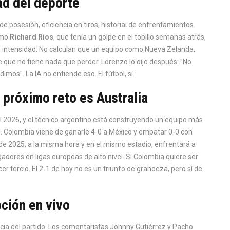
ad del deporte
de posesión, eficiencia en tiros, historial de enfrentamientos.
omo
Richard Ríos
, que tenía un golpe en el tobillo semanas atrás,
on intensidad. No calculan que un equipo como Nueva Zelanda,
 que no tiene nada que perder. Lorenzo lo dijo después: "No
s". La IA no entiende eso. El fútbol, sí.
 próximo reto es Australia
al 2026, y el técnico argentino está construyendo un equipo más
l. Colombia viene de ganarle 4-0 a México y empatar 0-0 con
e 2025, a la misma hora y en el mismo estadio, enfrentará a
gadores en ligas europeas de alto nivel. Si Colombia quiere ser
er tercio. El 2-1 de hoy no es un triunfo de grandeza, pero sí de
oción en vivo
cia del partido. Los comentaristas Johnny Gutiérrez y Pacho