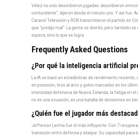
Vélez no solo describieron jugadas: describieron emoc
contundente", dijeron desde el minuto uno. Y así fue. A
Caracol Televisión y RCN transmitieron el partido en C
que "predijo mal". La gente se divirtió, pero también se
espera, sino lo que se logra.
Frequently Asked Questions
¿Por qué la inteligencia artificial p
La IA se basó en estadísticas de rendimiento reciente, 
en posesión, tiros al arco y goles marcados en los últ
intensidad defensiva de Nueva Zelanda, la fatiga en el s
no es una ecuación, es una batalla de decisiones en tie
¿Quién fue el jugador más destacado
Jefferson Lerma fue el más influyente. Con 7 recuperac
transición entre defensa y ataque. Su capacidad para l