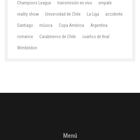
Champions League
transmisión en vivo
empate
reality show
Universidad de Chile
La Liga
accidente
Santiago
música
Copa América
Argentina
romance
Carabineros de Chile
cuartos de final
Wimbledon
Menú