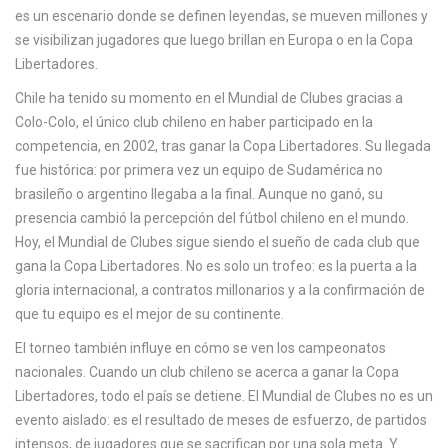
c
es un escenario donde se definen leyendas, se mueven millones y
a
se visibilizan jugadores que luego brillan en Europa o en la Copa
Libertadores.
Chile ha tenido su momento en el Mundial de Clubes gracias a
Colo-Colo
,
el único club chileno en haber participado en la
competencia, en 2002, tras ganar la Copa Libertadores
.
Su llegada
fue histórica: por primera vez un equipo de Sudamérica no
brasileño o argentino llegaba a la final. Aunque no ganó, su
presencia cambió la percepción del fútbol chileno en el mundo.
Hoy, el Mundial de Clubes sigue siendo el sueño de cada club que
gana la Copa Libertadores. No es solo un trofeo: es la puerta a la
gloria internacional, a contratos millonarios y a la confirmación de
que tu equipo es el mejor de su continente.
El torneo también influye en cómo se ven los campeonatos
nacionales. Cuando un club chileno se acerca a ganar la Copa
Libertadores, todo el país se detiene. El Mundial de Clubes no es un
evento aislado: es el resultado de meses de esfuerzo, de partidos
intensos, de jugadores que se sacrifican por una sola meta. Y