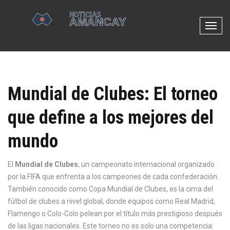
N
a
v
e
g
Mundial de Clubes: El torneo
a
c
que define a los mejores del
i
ó
mundo
n
d
e
El
Mundial de Clubes
,
un campeonato internacional organizado
p
por la FIFA que enfrenta a los campeones de cada confederación
.
a
También conocido como
Copa Mundial de Clubes
, es la cima del
l
fútbol de clubes a nivel global, donde equipos como Real Madrid,
a
Flamengo o Colo-Colo pelean por el título más prestigioso después
n
de las ligas nacionales.
Este torneo no es solo una competencia: