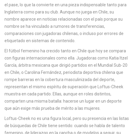
c
el pase, lo que la convierte en una pieza indispensable tanto para
a
Inglaterra como para su club. Aunque no juega en Chile, su
nombre aparece en noticias relacionadas con el país porque su
nombre se ha vinculado a rumores de transferencias,
comparaciones con jugadoras chilenas, o incluso por errores de
etiquetado en sistemas de contenido.
El fútbol femenino ha crecido tanto en Chile que hoy se compara
con figuras internacionales como ella. Jugadoras como
Katia Itzel
García
,
árbitra mexicana que dirigió partidos en el Mundial Sub-20
en Chile
, o
Carolina Fernández
,
periodista deportiva chilena que
rompe barreras en la cobertura masculinizada del deporte
,
representan el mismo espíritu de superación que Loftus-Cheek
muestra en cada partido. Ellas, aunque en roles distintos,
comparten una misma batalla: hacerse un lugar en un deporte
que aún exige más prueba de mérito a las mujeres.
Loftus-Cheek no es una figura local, pero su presencia en las listas
de búsquedas de Chile tiene sentido: cuando se habla de talento
femenino, de liderazgo en la cancha o de modelos a seguir, su