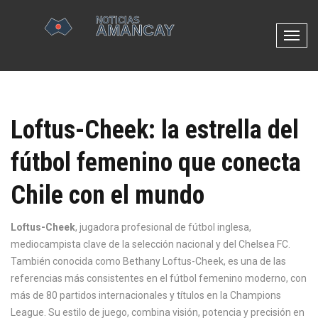
N
a
v
e
g
Loftus-Cheek: la estrella del
a
c
fútbol femenino que conecta
i
ó
Chile con el mundo
n
d
e
Loftus-Cheek
,
jugadora profesional de fútbol inglesa,
p
mediocampista clave de la selección nacional y del Chelsea FC
.
a
También conocida como
Bethany Loftus-Cheek
, es una de las
l
referencias más consistentes en el fútbol femenino moderno, con
a
más de 80 partidos internacionales y títulos en la Champions
n
League.
Su estilo de juego, combina visión, potencia y precisión en