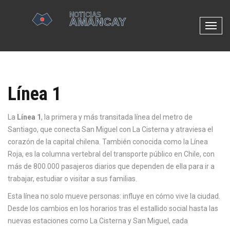
N
a
v
e
g
Línea 1
a
c
i
La
Línea 1
,
la primera y más transitada línea del metro de
ó
Santiago, que conecta San Miguel con La Cisterna y atraviesa el
n
corazón de la capital chilena
. También conocida como la
Línea
d
Roja
, es la columna vertebral del transporte público en Chile, con
e
más de 800.000 pasajeros diarios que dependen de ella para ir a
p
trabajar, estudiar o visitar a sus familias.
a
Esta línea no solo mueve personas: influye en cómo vive la ciudad.
l
Desde los cambios en los horarios tras el estallido social hasta las
a
nuevas estaciones como La Cisterna y San Miguel, cada
n