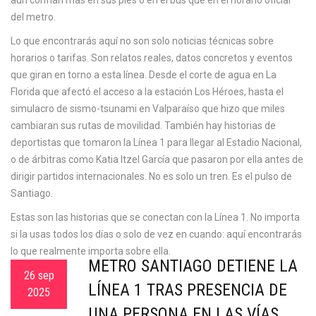
aún confían más en sus pies o en el bus que en el horario oficial
del metro.
Lo que encontrarás aquí no son solo noticias técnicas sobre
horarios o tarifas. Son relatos reales, datos concretos y eventos
que giran en torno a esta línea. Desde el corte de agua en La
Florida que afectó el acceso a la estación Los Héroes, hasta el
simulacro de sismo-tsunami en Valparaíso que hizo que miles
cambiaran sus rutas de movilidad. También hay historias de
deportistas que tomaron la Línea 1 para llegar al Estadio Nacional,
o de árbitras como Katia Itzel García que pasaron por ella antes de
dirigir partidos internacionales. No es solo un tren. Es el pulso de
Santiago.
Estas son las historias que se conectan con la Línea 1. No importa
si la usas todos los días o solo de vez en cuando: aquí encontrarás
lo que realmente importa sobre ella.
METRO SANTIAGO DETIENE LA
26 sep
LÍNEA 1 TRAS PRESENCIA DE
2025
UNA PERSONA EN LAS VÍAS