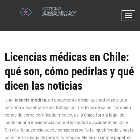
N
a
v
e
g
Licencias médicas en Chile:
a
c
qué son, cómo pedirlas y qué
i
ó
dicen las noticias
n
d
e
Una
licencia médica
,
un documento oficial que autoriza a una
p
persona a ausentarse del trabajo por motivos de salud
. También
a
conocida como
certificado médico
, es la única forma legal de
l
justificar una inasistencia por enfermedad o accidente en Chile.
a
Sin ella, tu ausencia puede considerarse falta injustificada y hasta
n
ponerte en riesgo de perder tu empleo.
No es un simple papel: es