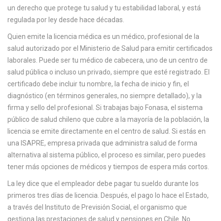
c
un derecho que protege tu salud y tu estabilidad laboral, y está
a
regulada por ley desde hace décadas.
Quien emite la licencia médica es un
médico
,
profesional de la
salud autorizado por el Ministerio de Salud para emitir certificados
laborales
. Puede ser tu médico de cabecera, uno de un centro de
salud pública o incluso un privado, siempre que esté registrado. El
certificado debe incluir tu nombre, la fecha de inicio y fin, el
diagnóstico (en términos generales, no siempre detallado), y la
firma y sello del profesional. Si trabajas bajo
Fonasa
,
el sistema
público de salud chileno que cubre a la mayoría de la población
, la
licencia se emite directamente en el centro de salud. Si estás en
una
ISAPRE
,
empresa privada que administra salud de forma
alternativa al sistema público
, el proceso es similar, pero puedes
tener más opciones de médicos y tiempos de espera más cortos.
La ley dice que el empleador debe pagar tu sueldo durante los
primeros tres días de licencia. Después, el pago lo hace el Estado,
a través del
Instituto de Previsión Social
,
el organismo que
gestiona las prestaciones de salud y pensiones en Chile
. No