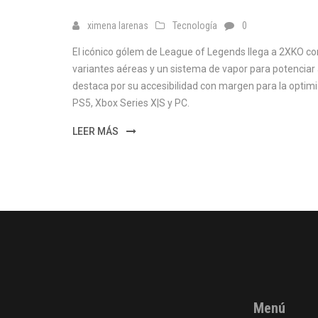
ximena larenas
Tecnología
0
El icónico gólem de League of Legends llega a 2XKO 
variantes aéreas y un sistema de vapor para potenciar
destaca por su accesibilidad con margen para la optim
PS5, Xbox Series X|S y PC.
LEER MÁS
Menú