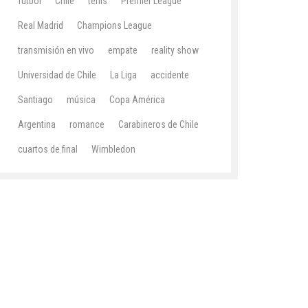
fútbol
Chile
tenis
Premier League
Real Madrid
Champions League
transmisión en vivo
empate
reality show
Universidad de Chile
La Liga
accidente
Santiago
música
Copa América
Argentina
romance
Carabineros de Chile
cuartos de final
Wimbledon