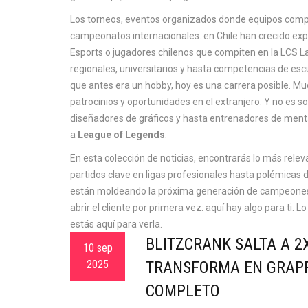
Los
torneos
,
eventos organizados donde equipos compit
campeonatos internacionales
.
en Chile han crecido ex
Esports o jugadores chilenos que compiten en la LCS L
regionales, universitarios y hasta competencias de esc
que antes era un hobby, hoy es una carrera posible. M
patrocinios y oportunidades en el extranjero. Y no es s
diseñadores de gráficos y hasta entrenadores de ment
a
League of Legends
.
En esta colección de noticias, encontrarás lo más relev
partidos clave en ligas profesionales hasta polémicas 
están moldeando la próxima generación de campeones. 
abrir el cliente por primera vez: aquí hay algo para ti. L
estás aquí para verla.
BLITZCRANK SALTA A 2
10 sep
2025
TRANSFORMA EN GRAPP
COMPLETO