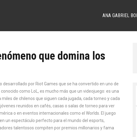
ANA GABRIEL BO
fenómeno que domina los
po desarrollado por Riot Games que se ha convertido en uno de
n conocido como
LoL
, es mucho más que un videojuego: es una
a miles de chilenos que siguen cada jugada, cada torneo y cada
a jóvenes reunidos en cafés, casas o salas de torneo para ver
américa o en eventos internacionales como el Worlds. El juego
rte en un espectáculo perfecto para el mundo del
esports
,
adores talentosos compiten por premios millonarios y fama