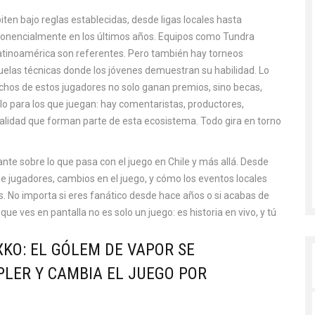
en bajo reglas establecidas, desde ligas locales hasta
ponencialmente en los últimos años. Equipos como Tundra
atinoamérica son referentes. Pero también hay torneos
uelas técnicas donde los jóvenes demuestran su habilidad. Lo
uchos de estos jugadores no solo ganan premios, sino becas,
olo para los que juegan: hay comentaristas, productores,
alidad que forman parte de esta ecosistema. Todo gira en torno
ante sobre lo que pasa con el juego en Chile y más allá. Desde
de jugadores, cambios en el juego, y cómo los eventos locales
No importa si eres fanático desde hace años o si acabas de
o que ves en pantalla no es solo un juego: es historia en vivo, y tú
XKO: EL GÓLEM DE VAPOR SE
LER Y CAMBIA EL JUEGO POR