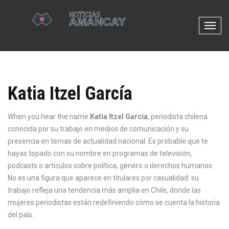
N
a
v
e
g
Katia Itzel García
a
c
i
When you hear the name
Katia Itzel García
,
periodista chilena
ó
conocida por su trabajo en medios de comunicación y su
n
presencia en temas de actualidad nacional
.
Es probable que te
d
hayas topado con su nombre en programas de televisión,
e
podcasts o artículos sobre política, género o derechos humanos.
p
No es una figura que aparece en titulares por casualidad: su
a
trabajo refleja una tendencia más amplia en Chile, donde las
l
mujeres periodistas están redefiniendo cómo se cuenta la historia
a
del país.
n