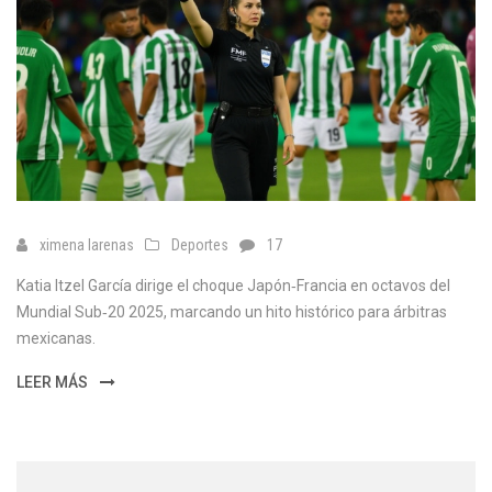
ximena larenas
Deportes
17
Katia Itzel García dirige el choque Japón‑Francia en octavos del
Mundial Sub‑20 2025, marcando un hito histórico para árbitras
mexicanas.
LEER MÁS