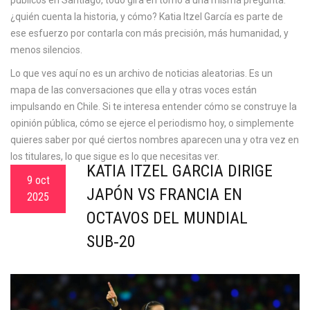
públicos en Santiago, todo gira en torno a una misma pregunta:
¿quién cuenta la historia, y cómo? Katia Itzel García es parte de
ese esfuerzo por contarla con más precisión, más humanidad, y
menos silencios.
Lo que ves aquí no es un archivo de noticias aleatorias. Es un
mapa de las conversaciones que ella y otras voces están
impulsando en Chile. Si te interesa entender cómo se construye la
opinión pública, cómo se ejerce el periodismo hoy, o simplemente
quieres saber por qué ciertos nombres aparecen una y otra vez en
los titulares, lo que sigue es lo que necesitas ver.
KATIA ITZEL GARCÍA DIRIGE
9 oct
JAPÓN VS FRANCIA EN
2025
OCTAVOS DEL MUNDIAL
SUB‑20