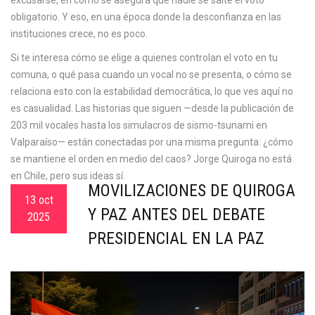
excusarse, en cómo se asegura que nadie se salte el voto
obligatorio. Y eso, en una época donde la desconfianza en las
instituciones crece, no es poco.
Si te interesa cómo se elige a quienes controlan el voto en tu
comuna, o qué pasa cuando un vocal no se presenta, o cómo se
relaciona esto con la estabilidad democrática, lo que ves aquí no
es casualidad. Las historias que siguen —desde la publicación de
203 mil vocales hasta los simulacros de sismo-tsunami en
Valparaíso— están conectadas por una misma pregunta: ¿cómo
se mantiene el orden en medio del caos? Jorge Quiroga no está
en Chile, pero sus ideas sí.
MOVILIZACIONES DE QUIROGA
13 oct
Y PAZ ANTES DEL DEBATE
2025
PRESIDENCIAL EN LA PAZ