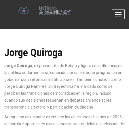
N
a
v
e
g
Jorge Quiroga
a
c
i
Jorge Quiroga
,
ex presidente de Bolivia y figura con influencia en
ó
la política sudamericana, conocido por su enfoque pragmático en
n
gobernanza y reformas institucionales
. También conocido como
d
Jorge Quiroga Ramírez
, su trayectoria ha marcado cómo se
e
perciben las transiciones democráticas en la región, incluso
p
cuando sus decisiones resuenan en debates chilenos sobre
a
transparencia electoral y participación ciudadana.
l
Aunque no es un actor directo en las elecciones chilenas de 2025,
a
su nombre aparece en discusiones sobre modelos de selección de
n