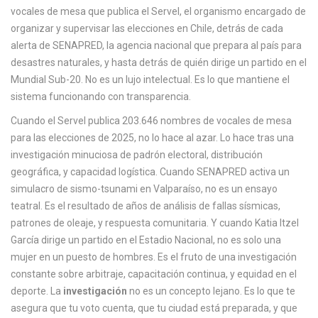
c
vocales de mesa que publica el
Servel
,
el organismo encargado de
a
organizar y supervisar las elecciones en Chile
, detrás de cada
alerta de
SENAPRED
,
la agencia nacional que prepara al país para
desastres naturales
, y hasta detrás de quién dirige un partido en el
Mundial Sub-20. No es un lujo intelectual. Es lo que mantiene el
sistema funcionando con transparencia.
Cuando el Servel publica 203.646 nombres de vocales de mesa
para las elecciones de 2025, no lo hace al azar. Lo hace tras una
investigación minuciosa de padrón electoral, distribución
geográfica, y capacidad logística. Cuando SENAPRED activa un
simulacro de sismo-tsunami en Valparaíso, no es un ensayo
teatral. Es el resultado de años de análisis de fallas sísmicas,
patrones de oleaje, y respuesta comunitaria. Y cuando Katia Itzel
García dirige un partido en el Estadio Nacional, no es solo una
mujer en un puesto de hombres. Es el fruto de una investigación
constante sobre arbitraje, capacitación continua, y equidad en el
deporte. La
investigación
no es un concepto lejano. Es lo que te
asegura que tu voto cuenta, que tu ciudad está preparada, y que