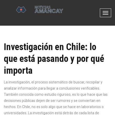
N
a
v
e
g
Investigación en Chile: lo
a
c
que está pasando y por qué
i
ó
importa
n
d
e
La
investigación
,
el proceso sistemático de buscar, recopilar y
p
analizar información para llegar a conclusiones verificables
.
a
También conocida como
estudio riguroso
, es lo que hace que las
l
decisiones públicas dejen de ser rumores y se conviertan en
a
hechos.
En Chile, no es solo algo que se hace en laboratorios o
n
universidades. La investigación está detrás de cada lista de