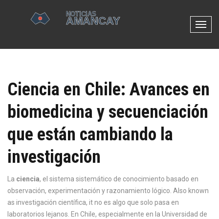
N
a
v
e
g
Ciencia en Chile: Avances en
a
c
biomedicina y secuenciación
i
ó
que están cambiando la
n
d
investigación
e
p
La
ciencia
,
el sistema sistemático de conocimiento basado en
a
observación, experimentación y razonamiento lógico
. Also known
l
as
investigación científica
, it
no es algo que solo pasa en
a
laboratorios lejanos. En Chile, especialmente en la
Universidad de
n