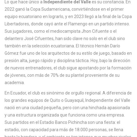
Lo que hace único a
Independiente del Valle
es su constancia. En
c
2022 ganó la Copa Sudamericana, convirtiéndose en el primer
a
equipo ecuatoriano en lograrlo, y en 2023 llegó a la final de la Copa
Libertadores, donde cayó ante el Flamengo en un partido intenso.
Sus jugadores, como el mediocampista
Jhon Cifuente
o el
delantero
José Cifuentes
, han sido clave no solo en el club sino
también en la selección ecuatoriana. El técnico
Hernán Darío
Gómez
fue uno de los arquitectos de su estilo de juego, basado en
presión alta, juego rápido y disciplina táctica. Hoy, bajo la dirección
de nuevos entrenadores, el club sigue apostando por la formación
de jóvenes, con más de 70% de su plantel proveniente de su
academia.
En Ecuador, el club es sinónimo de orgullo regional. A diferencia de
los grandes equipos de Quito o Guayaquil, Independiente del Valle
nació en una ciudad pequeña, pero con una hinchada apasionada
y una estructura organizada que funciona como una empresa.
Sus partidos en el Estadio Banco Pichincha son una fiesta: el
estadio, con capacidad para más de 18.000 personas, se llena