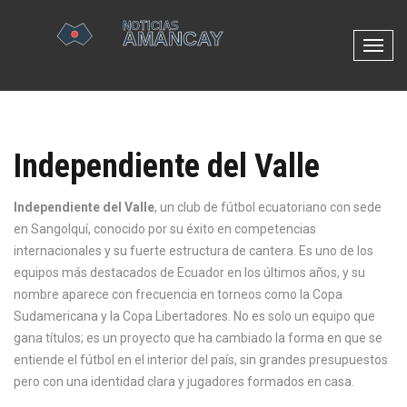
N
a
v
e
g
Independiente del Valle
a
c
i
Independiente del Valle
,
un club de fútbol ecuatoriano con sede
ó
en Sangolquí, conocido por su éxito en competencias
n
internacionales y su fuerte estructura de cantera
. Es uno de los
d
equipos más destacados de Ecuador en los últimos años, y su
e
nombre aparece con frecuencia en torneos como la
Copa
p
Sudamericana
y la
Copa Libertadores
.
No es solo un equipo que
a
gana títulos; es un proyecto que ha cambiado la forma en que se
l
entiende el fútbol en el interior del país, sin grandes presupuestos
a
pero con una identidad clara y jugadores formados en casa.
n