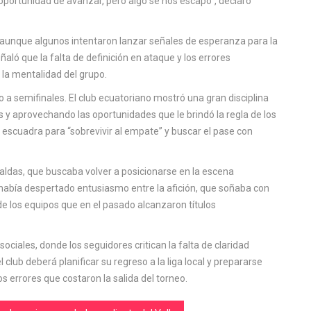
 oportunidad de avanzar, pero algo se nos escapó", declaró
 aunque algunos intentaron lanzar señales de esperanza para la
ñaló que la falta de definición en ataque y los errores
 la mentalidad del grupo.
o a semifinales. El club ecuatoriano mostró una gran disciplina
 y aprovechando las oportunidades que le brindó la regla de los
u escuadra para “sobrevivir al empate” y buscar el pase con
aldas, que buscaba volver a posicionarse en la escena
había despertado entusiasmo entre la afición, que soñaba con
 de los equipos que en el pasado alcanzaron títulos
sociales, donde los seguidores critican la falta de claridad
 club deberá planificar su regreso a la liga local y prepararse
s errores que costaron la salida del torneo.