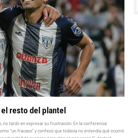
l resto del plantel
b, no tardó en expresar su frustración. En la conferencia
ón como "un fracaso" y confesó que todavía no entendía qué ocurrió