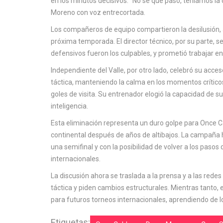
en los minutos decisivos. "No sé qué pasó, teníamos la
Moreno con voz entrecortada.
Los compañeros de equipo compartieron la desilusión,
próxima temporada. El director técnico, por su parte, se
defensivos fueron los culpables, y prometió trabajar en
Independiente del Valle, por otro lado, celebró su acces
táctica, manteniendo la calma en los momentos críticos
goles de visita. Su entrenador elogió la capacidad de s
inteligencia.
Esta eliminación representa un duro golpe para Once C
continental después de años de altibajos. La campaña 
una semifinal y con la posibilidad de volver a los pasos
internacionales.
La discusión ahora se traslada a la prensa y a las redes 
táctica y piden cambios estructurales. Mientras tanto, el
para futuros torneos internacionales, aprendiendo de lo
Etiquetas: