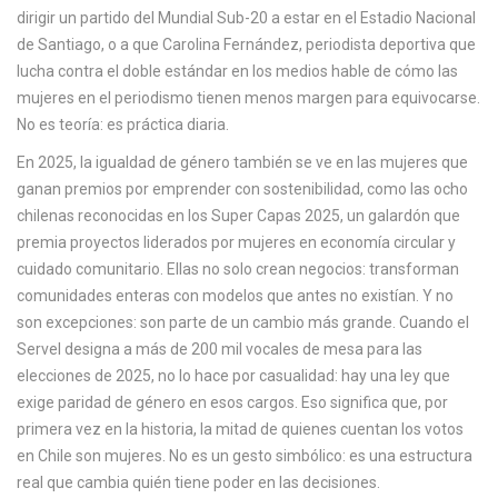
c
dirigir un partido del Mundial Sub-20
a estar en el Estadio Nacional
a
de Santiago, o a que
Carolina Fernández
,
periodista deportiva que
lucha contra el doble estándar en los medios
hable de cómo las
mujeres en el periodismo tienen menos margen para equivocarse.
No es teoría: es práctica diaria.
En 2025, la igualdad de género también se ve en las mujeres que
ganan premios por emprender con sostenibilidad, como las ocho
chilenas reconocidas en los
Super Capas 2025
,
un galardón que
premia proyectos liderados por mujeres en economía circular y
cuidado comunitario
. Ellas no solo crean negocios: transforman
comunidades enteras con modelos que antes no existían. Y no
son excepciones: son parte de un cambio más grande. Cuando el
Servel designa a más de 200 mil vocales de mesa para las
elecciones de 2025, no lo hace por casualidad: hay una ley que
exige paridad de género en esos cargos. Eso significa que, por
primera vez en la historia, la mitad de quienes cuentan los votos
en Chile son mujeres. No es un gesto simbólico: es una estructura
real que cambia quién tiene poder en las decisiones.