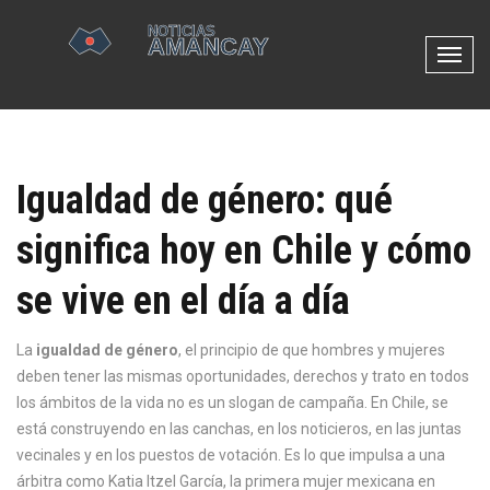
N
a
v
e
g
Igualdad de género: qué
a
c
significa hoy en Chile y cómo
i
ó
se vive en el día a día
n
d
e
La
igualdad de género
,
el principio de que hombres y mujeres
p
deben tener las mismas oportunidades, derechos y trato en todos
a
los ámbitos de la vida
no es un slogan de campaña. En Chile, se
l
está construyendo en las canchas, en los noticieros, en las juntas
a
vecinales y en los puestos de votación. Es lo que impulsa a una
n
árbitra como
Katia Itzel García
,
la primera mujer mexicana en