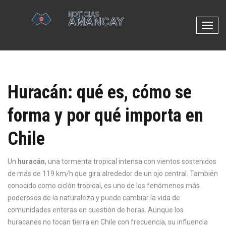
N
a
v
e
g
Huracán: qué es, cómo se
a
c
forma y por qué importa en
i
ó
Chile
n
d
e
Un
huracán
,
una tormenta tropical intensa con vientos sostenidos
p
de más de 119 km/h que gira alrededor de un ojo central
. También
a
conocido como
ciclón tropical
, es uno de los fenómenos más
l
poderosos de la naturaleza y puede cambiar la vida de
a
comunidades enteras en cuestión de horas.
Aunque los
n
huracanes no tocan tierra en Chile con frecuencia, su influencia