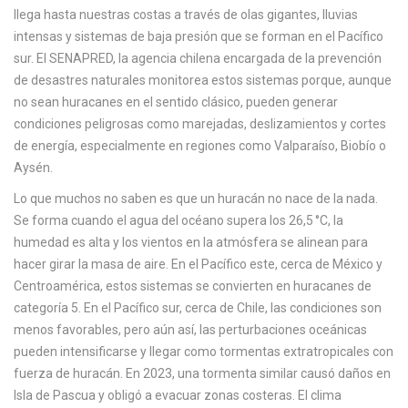
c
llega hasta nuestras costas a través de olas gigantes, lluvias
a
intensas y sistemas de baja presión que se forman en el Pacífico
sur. El
SENAPRED
,
la agencia chilena encargada de la prevención
de desastres naturales
monitorea estos sistemas porque, aunque
no sean huracanes en el sentido clásico, pueden generar
condiciones peligrosas como marejadas, deslizamientos y cortes
de energía, especialmente en regiones como Valparaíso, Biobío o
Aysén.
Lo que muchos no saben es que un huracán no nace de la nada.
Se forma cuando el agua del océano supera los 26,5 °C, la
humedad es alta y los vientos en la atmósfera se alinean para
hacer girar la masa de aire. En el Pacífico este, cerca de México y
Centroamérica, estos sistemas se convierten en huracanes de
categoría 5. En el Pacífico sur, cerca de Chile, las condiciones son
menos favorables, pero aún así, las perturbaciones oceánicas
pueden intensificarse y llegar como tormentas extratropicales con
fuerza de huracán. En 2023, una tormenta similar causó daños en
Isla de Pascua y obligó a evacuar zonas costeras. El
clima