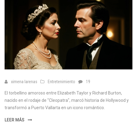
ximena larenas
Entretenimiento
19
El torbellino amoroso entre Elizabeth Taylor y Richard Burton,
nacido en el rodaje de "Cleopatra", marcó historia de Hollywood y
transformó a Puerto Vallarta en un icono romántico.
LEER MÁS