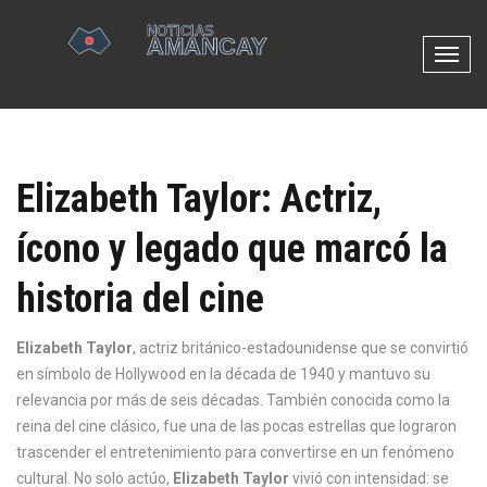
N
a
v
e
g
Elizabeth Taylor: Actriz,
a
c
ícono y legado que marcó la
i
ó
historia del cine
n
d
e
Elizabeth Taylor
,
actriz británico-estadounidense que se convirtió
p
en símbolo de Hollywood en la década de 1940 y mantuvo su
a
relevancia por más de seis décadas
. También conocida como
la
l
reina del cine clásico
, fue una de las pocas estrellas que lograron
a
trascender el entretenimiento para convertirse en un fenómeno
n
cultural.
No solo actúo,
Elizabeth Taylor
vivió con intensidad: se