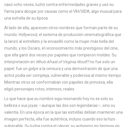
c
casó ocho veces, luchó contra enfermedades graves y usó su
a
fama para abogar por causas como el VIH/SIDA, algo inusual para
una estrella de su época.
Al lado de ella, aparecen otros nombres que forman parte de su
mundo:
Hollywood
,
el sistema de producción cinematográfica que
la lanzó al estrellato y la encasilló como la mujer más bella del
mundo
, y
los Oscars
,
el reconocimiento más prestigioso del cine,
que ella ganó dos veces por papeles que rompieron moldes
. Su
interpretación en
Who's Afraid of Virginia Woolf?
no fue solo un
papel: fue un golpe a la censura y una demostración de que una
actriz podía ser compleja, vulnerable y poderosa al mismo tiempo.
Mientras otros se conformaban con papeles de princesa, ella
eligió personajes rotos, intensos, reales.
Lo que hace que su nombre siga resonando hoy no es solo su
belleza o sus joyas —aunque las dos son legendarias—, sino su
valentía. En una época en la que las estrellas debían mantener una
imagen perfecta, ella fue auténtica, incluso cuando eso la hizo
vulnerable. Su lucha contra el cáncer, su activismo en tiempos en