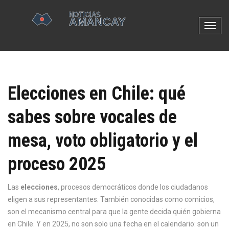
N
a
v
e
g
Elecciones en Chile: qué
a
c
sabes sobre vocales de
i
ó
mesa, voto obligatorio y el
n
d
proceso 2025
e
p
Las
elecciones
,
procesos democráticos donde los ciudadanos
a
eligen a sus representantes
. También conocidas como
comicios
l
,
son el mecanismo central para que la gente decida quién gobierna
a
en Chile
. Y en 2025, no son solo una fecha en el calendario: son un
n