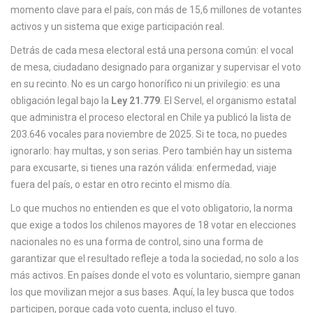
momento clave para el país, con más de 15,6 millones de votantes
c
activos y un sistema que exige participación real.
a
Detrás de cada mesa electoral está una persona común: el
vocal
de mesa
,
ciudadano designado para organizar y supervisar el voto
en su recinto
. No es un cargo honorífico ni un privilegio: es una
obligación legal bajo la
Ley 21.779
. El
Servel
,
el organismo estatal
que administra el proceso electoral en Chile
ya publicó la lista de
203.646 vocales para noviembre de 2025. Si te toca, no puedes
ignorarlo: hay multas, y son serias. Pero también hay un sistema
para excusarte, si tienes una razón válida: enfermedad, viaje
fuera del país, o estar en otro recinto el mismo día.
Lo que muchos no entienden es que el
voto obligatorio
,
la norma
que exige a todos los chilenos mayores de 18 votar en elecciones
nacionales
no es una forma de control, sino una forma de
garantizar que el resultado refleje a toda la sociedad, no solo a los
más activos. En países donde el voto es voluntario, siempre ganan
los que movilizan mejor a sus bases. Aquí, la ley busca que todos
participen, porque cada voto cuenta, incluso el tuyo.