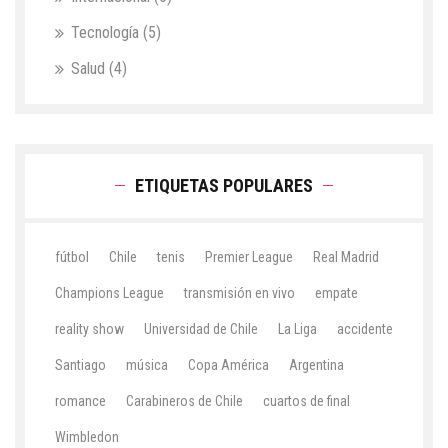
Tecnología
(5)
Salud
(4)
ETIQUETAS POPULARES
fútbol
Chile
tenis
Premier League
Real Madrid
Champions League
transmisión en vivo
empate
reality show
Universidad de Chile
La Liga
accidente
Santiago
música
Copa América
Argentina
romance
Carabineros de Chile
cuartos de final
Wimbledon