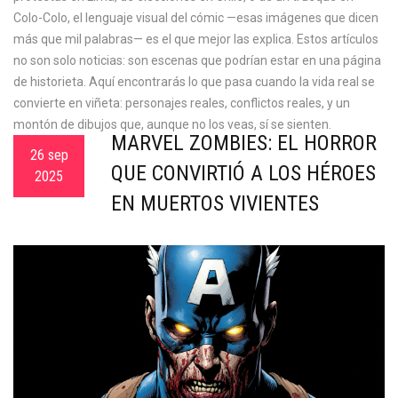
Colo-Colo, el lenguaje visual del cómic —esas imágenes que dicen
más que mil palabras— es el que mejor las explica. Estos artículos
no son solo noticias: son escenas que podrían estar en una página
de historieta. Aquí encontrarás lo que pasa cuando la vida real se
convierte en viñeta: personajes reales, conflictos reales, y un
montón de dibujos que, aunque no los veas, sí se sienten.
MARVEL ZOMBIES: EL HORROR
26 sep
QUE CONVIRTIÓ A LOS HÉROES
2025
EN MUERTOS VIVIENTES