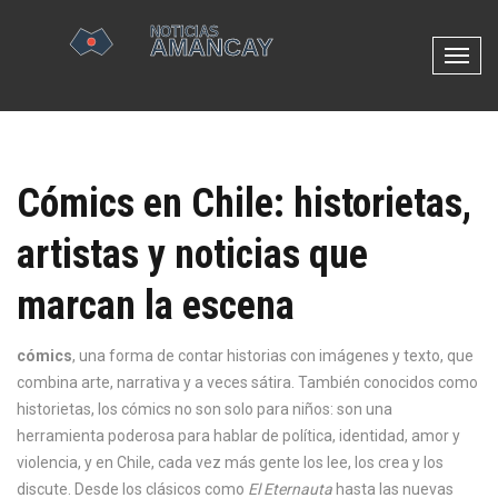
N
a
v
e
g
Cómics en Chile: historietas,
a
c
artistas y noticias que
i
ó
marcan la escena
n
d
e
cómics
,
una forma de contar historias con imágenes y texto, que
p
combina arte, narrativa y a veces sátira
. También conocidos como
a
historietas
, los cómics no son solo para niños: son una
l
herramienta poderosa para hablar de política, identidad, amor y
a
violencia, y en Chile, cada vez más gente los lee, los crea y los
n
discute.
Desde los clásicos como
El Eternauta
hasta las nuevas