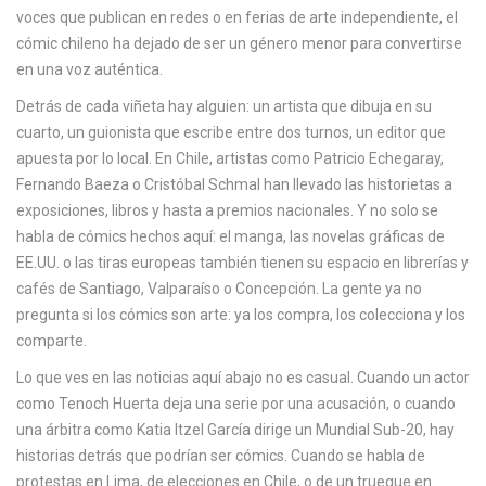
c
voces que publican en redes o en ferias de arte independiente, el
a
cómic chileno ha dejado de ser un género menor para convertirse
en una voz auténtica.
Detrás de cada viñeta hay alguien: un artista que dibuja en su
cuarto, un guionista que escribe entre dos turnos, un editor que
apuesta por lo local. En Chile, artistas como
Patricio Echegaray
,
Fernando Baeza
o
Cristóbal Schmal
han llevado las historietas a
exposiciones, libros y hasta a premios nacionales. Y no solo se
habla de cómics hechos aquí: el
manga
, las
novelas gráficas
de
EE.UU. o las tiras europeas también tienen su espacio en librerías y
cafés de Santiago, Valparaíso o Concepción. La gente ya no
pregunta si los cómics son arte: ya los compra, los colecciona y los
comparte.
Lo que ves en las noticias aquí abajo no es casual. Cuando un actor
como Tenoch Huerta deja una serie por una acusación, o cuando
una árbitra como Katia Itzel García dirige un Mundial Sub-20, hay
historias detrás que podrían ser cómics. Cuando se habla de
protestas en Lima, de elecciones en Chile, o de un trueque en