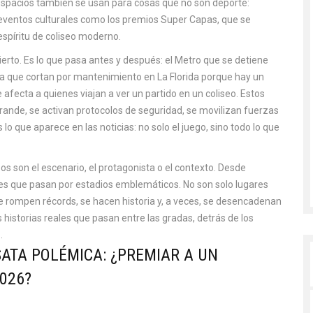
 espacios también se usan para cosas que no son deporte:
 eventos culturales como los premios Super Capas, que se
espíritu de coliseo moderno.
ncierto. Es lo que pasa antes y después: el Metro que se detiene
agua que cortan por mantenimiento en La Florida porque hay un
 afecta a quienes viajan a ver un partido en un coliseo. Estos
rande, se activan protocolos de seguridad, se movilizan fuerzas
lo que aparece en las noticias: no solo el juego, sino todo lo que
os son el escenario, el protagonista o el contexto. Desde
les que pasan por estadios emblemáticos. No son solo lugares
 rompen récords, se hacen historia y, a veces, se desencadenan
 historias reales que pasan entre las gradas, detrás de los
.
SATA POLÉMICA: ¿PREMIAR A UN
026?