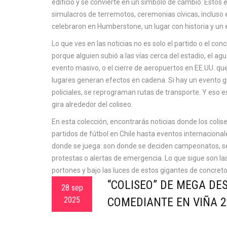
edificio y se convierte en un símbolo de cambio. Estos
simulacros de terremotos, ceremonias cívicas, incluso
celebraron en Humberstone, un lugar con historia y un 
Lo que ves en las noticias no es solo el partido o el co
porque alguien subió a las vías cerca del estadio, el 
evento masivo, o el cierre de aeropuertos en EE.UU. que
lugares generan efectos en cadena. Si hay un evento g
policiales, se reprograman rutas de transporte. Y eso es 
gira alrededor del coliseo.
En esta colección, encontrarás noticias donde los colise
partidos de fútbol en Chile hasta eventos internaciona
donde se juega: son donde se deciden campeonatos, se
protestas o alertas de emergencia. Lo que sigue son las
portones y bajo las luces de estos gigantes de concreto
“COLISEO” DE MEGA DE
28 sep
2025
COMEDIANTE EN VIÑA 2