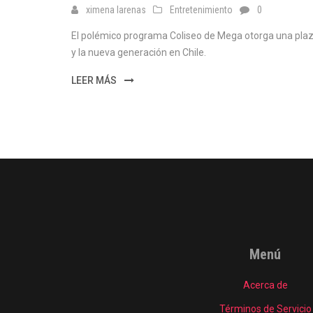
ximena larenas
Entretenimiento
0
El polémico programa Coliseo de Mega otorga una pla
y la nueva generación en Chile.
LEER MÁS
Menú
Acerca de
Términos de Servicio