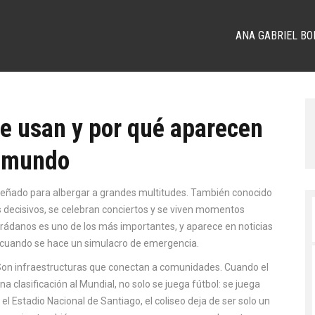
ANA GABRIEL BO
se usan y por qué aparecen
l mundo
señado para albergar a grandes multitudes
. También conocido
s decisivos, se celebran conciertos y se viven momentos
Prádanos
es uno de los más importantes, y aparece en noticias
o cuando se hace un simulacro de emergencia.
 Son infraestructuras que conectan a comunidades. Cuando el
a clasificación al Mundial, no solo se juega fútbol: se juega
 el Estadio Nacional de Santiago, el coliseo deja de ser solo un