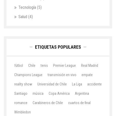
Tecnología
(5)
Salud
(4)
ETIQUETAS POPULARES
fútbol
Chile
tenis
Premier League
Real Madrid
Champions League
transmisión en vivo
empate
reality show
Universidad de Chile
La Liga
accidente
Santiago
música
Copa América
Argentina
romance
Carabineros de Chile
cuartos de final
Wimbledon