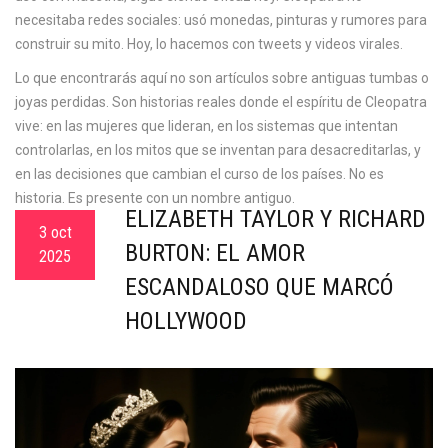
necesitaba redes sociales: usó monedas, pinturas y rumores para
construir su mito. Hoy, lo hacemos con tweets y videos virales.
Lo que encontrarás aquí no son artículos sobre antiguas tumbas o
joyas perdidas. Son historias reales donde el espíritu de Cleopatra
vive: en las mujeres que lideran, en los sistemas que intentan
controlarlas, en los mitos que se inventan para desacreditarlas, y
en las decisiones que cambian el curso de los países. No es
historia. Es presente con un nombre antiguo.
ELIZABETH TAYLOR Y RICHARD
3 oct
BURTON: EL AMOR
2025
ESCANDALOSO QUE MARCÓ
HOLLYWOOD