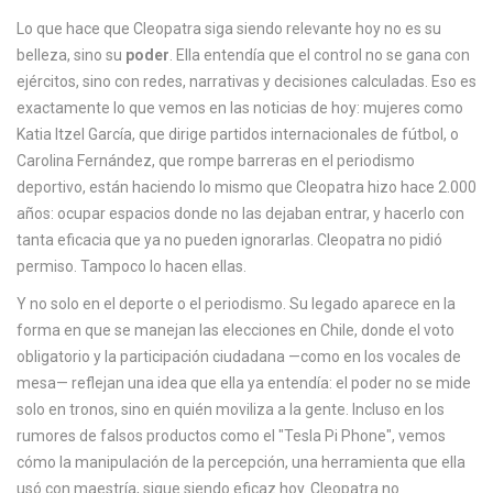
c
Lo que hace que Cleopatra siga siendo relevante hoy no es su
a
belleza, sino su
poder
. Ella entendía que el control no se gana con
ejércitos, sino con redes, narrativas y decisiones calculadas. Eso es
exactamente lo que vemos en las noticias de hoy: mujeres como
Katia Itzel García, que dirige partidos internacionales de fútbol, o
Carolina Fernández, que rompe barreras en el periodismo
deportivo, están haciendo lo mismo que Cleopatra hizo hace 2.000
años: ocupar espacios donde no las dejaban entrar, y hacerlo con
tanta eficacia que ya no pueden ignorarlas. Cleopatra no pidió
permiso. Tampoco lo hacen ellas.
Y no solo en el deporte o el periodismo. Su legado aparece en la
forma en que se manejan las elecciones en Chile, donde el voto
obligatorio y la participación ciudadana —como en los vocales de
mesa— reflejan una idea que ella ya entendía: el poder no se mide
solo en tronos, sino en quién moviliza a la gente. Incluso en los
rumores de falsos productos como el "Tesla Pi Phone", vemos
cómo la manipulación de la percepción, una herramienta que ella
usó con maestría, sigue siendo eficaz hoy. Cleopatra no