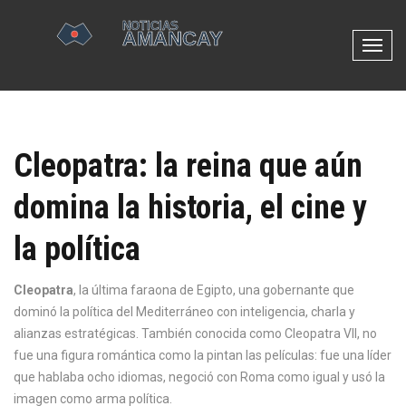
N
a
v
e
g
Cleopatra: la reina que aún
a
c
domina la historia, el cine y
i
ó
la política
n
d
e
Cleopatra
,
la última faraona de Egipto, una gobernante que
p
dominó la política del Mediterráneo con inteligencia, charla y
a
alianzas estratégicas
. También conocida como
Cleopatra VII
, no
l
fue una figura romántica como la pintan las películas: fue una líder
a
que hablaba ocho idiomas, negoció con Roma como igual y usó la
n
imagen como arma política.