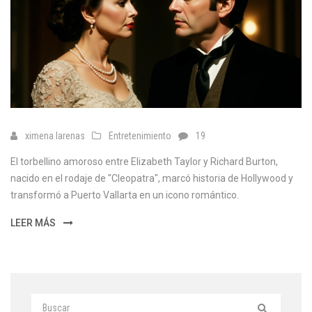
ximena larenas
Entretenimiento
19
El torbellino amoroso entre Elizabeth Taylor y Richard Burton,
nacido en el rodaje de "Cleopatra", marcó historia de Hollywood y
transformó a Puerto Vallarta en un icono romántico.
LEER MÁS