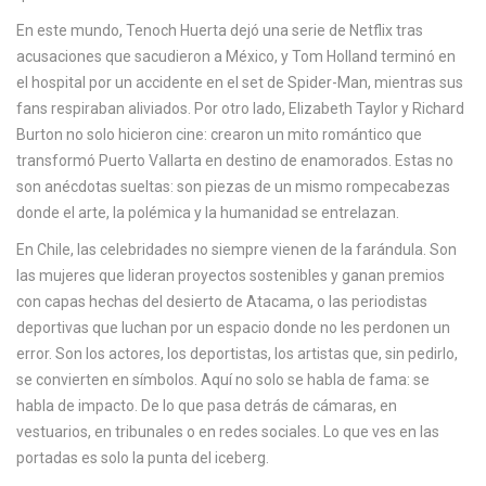
c
En este mundo,
Tenoch Huerta
dejó una serie de Netflix tras
a
acusaciones que sacudieron a México, y
Tom Holland
terminó en
el hospital por un accidente en el set de Spider-Man, mientras sus
fans respiraban aliviados. Por otro lado,
Elizabeth Taylor
y
Richard
Burton
no solo hicieron cine: crearon un mito romántico que
transformó Puerto Vallarta en destino de enamorados. Estas no
son anécdotas sueltas: son piezas de un mismo rompecabezas
donde el arte, la polémica y la humanidad se entrelazan.
En Chile, las celebridades no siempre vienen de la farándula. Son
las mujeres que lideran proyectos sostenibles y ganan premios
con capas hechas del desierto de Atacama, o las periodistas
deportivas que luchan por un espacio donde no les perdonen un
error. Son los actores, los deportistas, los artistas que, sin pedirlo,
se convierten en símbolos. Aquí no solo se habla de fama: se
habla de impacto. De lo que pasa detrás de cámaras, en
vestuarios, en tribunales o en redes sociales. Lo que ves en las
portadas es solo la punta del iceberg.