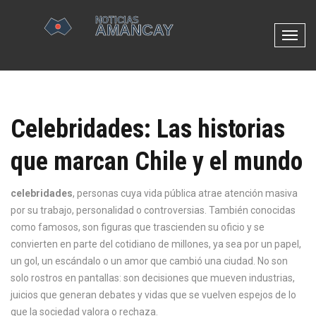
N
a
v
e
g
Celebridades: Las historias
a
c
que marcan Chile y el mundo
i
ó
n
celebridades
,
personas cuya vida pública atrae atención masiva
d
por su trabajo, personalidad o controversias
. También conocidas
e
como
famosos
, son figuras que trascienden su oficio y se
p
convierten en parte del cotidiano de millones, ya sea por un papel,
a
un gol, un escándalo o un amor que cambió una ciudad.
No son
l
solo rostros en pantallas: son decisiones que mueven industrias,
a
juicios que generan debates y vidas que se vuelven espejos de lo
n
que la sociedad valora o rechaza.