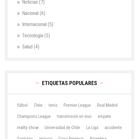
Noticias
(7)
Nacional
(6)
Internacional
(5)
Tecnología
(5)
Salud
(4)
ETIQUETAS POPULARES
fútbol
Chile
tenis
Premier League
Real Madrid
Champions League
transmisión en vivo
empate
reality show
Universidad de Chile
La Liga
accidente
Santiago
música
Copa América
Argentina