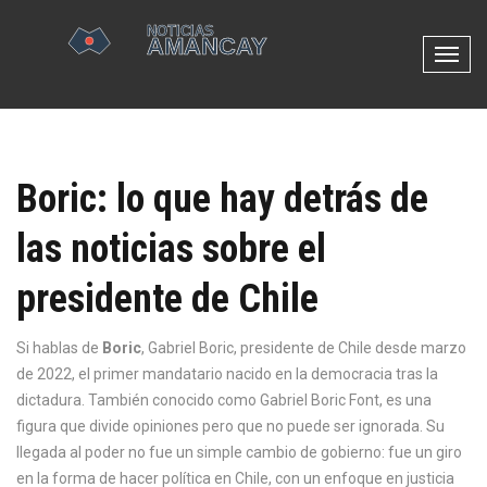
N
a
v
e
g
Boric: lo que hay detrás de
a
c
las noticias sobre el
i
ó
presidente de Chile
n
d
e
Si hablas de
Boric
,
Gabriel Boric, presidente de Chile desde marzo
p
de 2022, el primer mandatario nacido en la democracia tras la
a
dictadura
. También conocido como
Gabriel Boric Font
, es una
l
figura que divide opiniones pero que no puede ser ignorada. Su
a
llegada al poder no fue un simple cambio de gobierno: fue un giro
n
en la forma de hacer política en Chile, con un enfoque en justicia