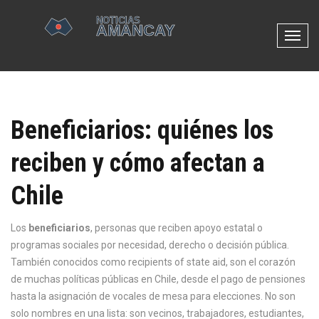
N
a
v
e
g
Beneficiarios: quiénes los
a
c
reciben y cómo afectan a
i
ó
Chile
n
d
e
Los
beneficiarios
,
personas que reciben apoyo estatal o
p
programas sociales por necesidad, derecho o decisión pública
.
a
También conocidos como
recipients of state aid
, son el corazón
l
de muchas políticas públicas en Chile, desde el pago de pensiones
a
hasta la asignación de vocales de mesa para elecciones.
No son
n
solo nombres en una lista: son vecinos, trabajadores, estudiantes,