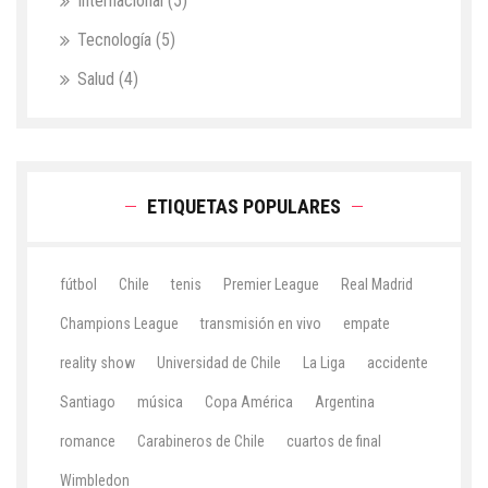
Internacional
(5)
Tecnología
(5)
Salud
(4)
ETIQUETAS POPULARES
fútbol
Chile
tenis
Premier League
Real Madrid
Champions League
transmisión en vivo
empate
reality show
Universidad de Chile
La Liga
accidente
Santiago
música
Copa América
Argentina
romance
Carabineros de Chile
cuartos de final
Wimbledon