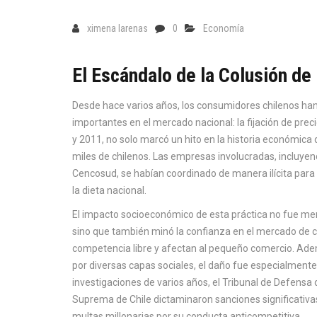
ximena larenas
0
Economía
El Escándalo de la Colusión de
Desde hace varios años, los consumidores chilenos han
importantes en el mercado nacional: la fijación de preci
y 2011, no solo marcó un hito en la historia económica 
miles de chilenos. Las empresas involucradas, inclu
Cencosud, se habían coordinado de manera ilícita para m
la dieta nacional.
El impacto socioeconómico de esta práctica no fue menor
sino que también minó la confianza en el mercado de co
competencia libre y afectan al pequeño comercio. Ade
por diversas capas sociales, el daño fue especialmente
investigaciones de varios años, el Tribunal de Defensa 
Suprema de Chile dictaminaron sanciones significativa
multas millonarias por su conducta anticompetitiva.