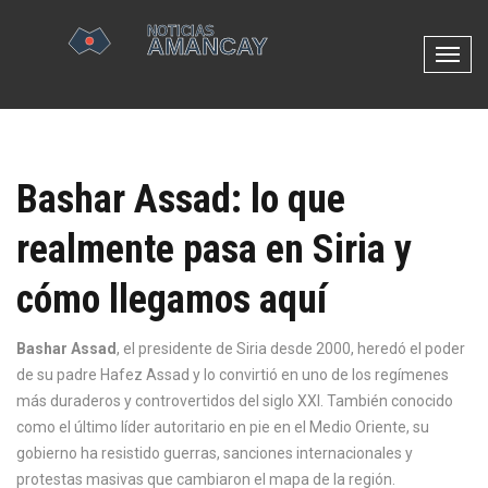
N
a
v
e
g
Bashar Assad: lo que
a
c
realmente pasa en Siria y
i
ó
cómo llegamos aquí
n
d
e
Bashar Assad
,
el presidente de Siria desde 2000, heredó el poder
p
de su padre Hafez Assad y lo convirtió en uno de los regímenes
a
más duraderos y controvertidos del siglo XXI
. También conocido
l
como el último líder autoritario en pie en el Medio Oriente, su
a
gobierno ha resistido guerras, sanciones internacionales y
n
protestas masivas que cambiaron el mapa de la región.