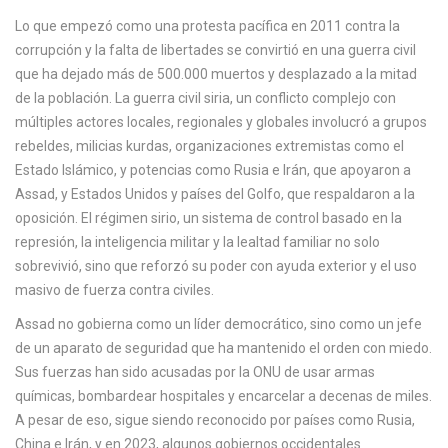
c
Lo que empezó como una protesta pacífica en 2011 contra la
a
corrupción y la falta de libertades se convirtió en una guerra civil
que ha dejado más de 500.000 muertos y desplazado a la mitad
de la población.
La guerra civil siria
,
un conflicto complejo con
múltiples actores locales, regionales y globales
involucró a grupos
rebeldes, milicias kurdas, organizaciones extremistas como el
Estado Islámico, y potencias como Rusia e Irán, que apoyaron a
Assad, y Estados Unidos y países del Golfo, que respaldaron a la
oposición.
El régimen sirio
,
un sistema de control basado en la
represión, la inteligencia militar y la lealtad familiar
no solo
sobrevivió, sino que reforzó su poder con ayuda exterior y el uso
masivo de fuerza contra civiles.
Assad no gobierna como un líder democrático, sino como un jefe
de un aparato de seguridad que ha mantenido el orden con miedo.
Sus fuerzas han sido acusadas por la ONU de usar armas
químicas, bombardear hospitales y encarcelar a decenas de miles.
A pesar de eso, sigue siendo reconocido por países como Rusia,
China e Irán, y en 2023, algunos gobiernos occidentales