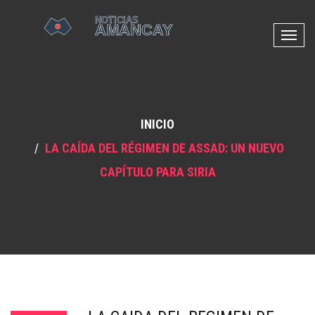
N
a
v
e
g
INICIO
a
c
LA CAÍDA DEL RÉGIMEN DE ASSAD: UN NUEVO
i
CAPÍTULO PARA SIRIA
ó
n
d
e
p
a
l
a
n