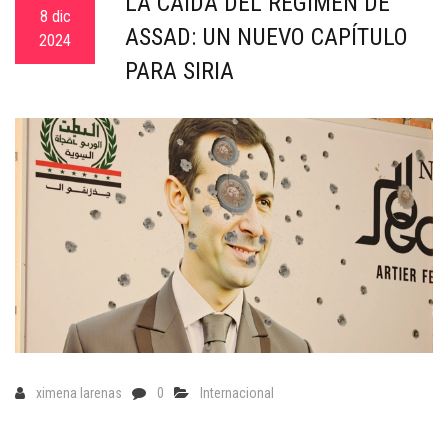
LA CAÍDA DEL RÉGIMEN DE
c
8 dic
ASSAD: UN NUEVO CAPÍTULO
a
2024
PARA SIRIA
ximena larenas
0
Internacional