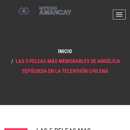
N
a
v
e
g
INICIO
a
c
LAS 5 PELEAS MÁS MEMORABLES DE ANGÉLICA
i
SEPÚLVEDA EN LA TELEVISIÓN CHILENA
ó
n
d
e
p
a
l
a
n