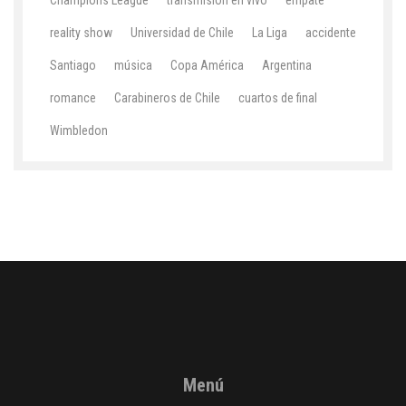
Champions League
transmisión en vivo
empate
reality show
Universidad de Chile
La Liga
accidente
Santiago
música
Copa América
Argentina
romance
Carabineros de Chile
cuartos de final
Wimbledon
Menú