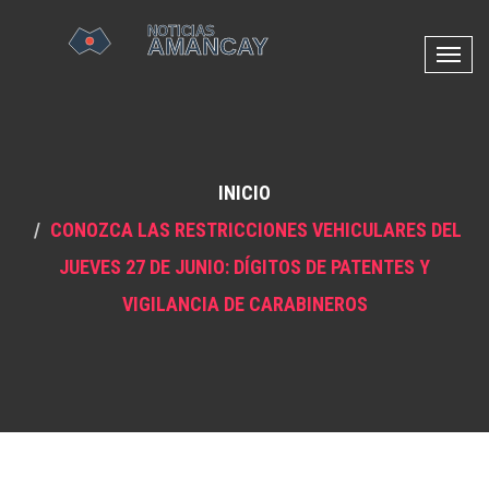
N
a
v
e
g
INICIO
a
c
CONOZCA LAS RESTRICCIONES VEHICULARES DEL
i
JUEVES 27 DE JUNIO: DÍGITOS DE PATENTES Y
ó
n
VIGILANCIA DE CARABINEROS
d
e
p
a
l
a
n