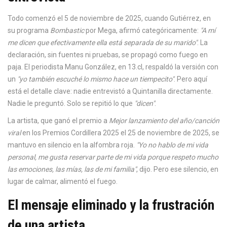
Todo comenzó el 5 de noviembre de 2025, cuando Gutiérrez, en
su programa
Bombastic
por
Mega
, afirmó categóricamente:
"A mí
me dicen que efectivamente ella está separada de su marido"
. La
declaración, sin fuentes ni pruebas, se propagó como fuego en
paja. El periodista Manu González, en
13.cl
, respaldó la versión con
un
"yo también escuché lo mismo hace un tiempecito"
. Pero aquí
está el detalle clave: nadie entrevistó a Quintanilla directamente.
Nadie le preguntó. Solo se repitió lo que
"dicen"
.
La artista, que ganó el premio a
Mejor lanzamiento del año/canción
viral
en los
Premios Cordillera 2025
el 25 de noviembre de 2025, se
mantuvo en silencio en la alfombra roja.
"Yo no hablo de mi vida
personal, me gusta reservar parte de mi vida porque respeto mucho
las emociones, las mías, las de mi familia"
, dijo. Pero ese silencio, en
lugar de calmar, alimentó el fuego.
El mensaje eliminado y la frustración
de una artista