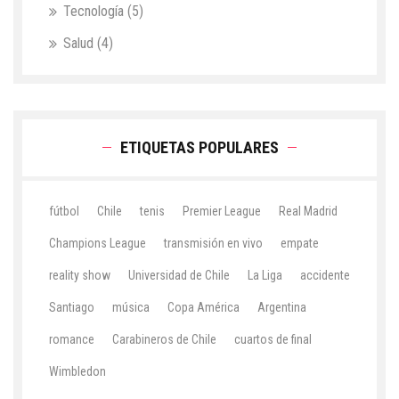
Tecnología
(5)
Salud
(4)
ETIQUETAS POPULARES
fútbol
Chile
tenis
Premier League
Real Madrid
Champions League
transmisión en vivo
empate
reality show
Universidad de Chile
La Liga
accidente
Santiago
música
Copa América
Argentina
romance
Carabineros de Chile
cuartos de final
Wimbledon