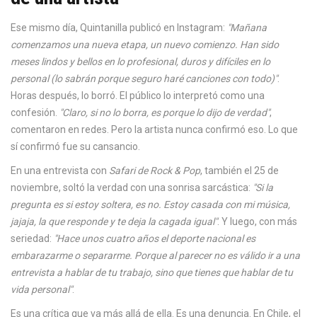
Ese mismo día, Quintanilla publicó en Instagram:
"Mañana
comenzamos una nueva etapa, un nuevo comienzo. Han sido
meses lindos y bellos en lo profesional, duros y difíciles en lo
personal (lo sabrán porque seguro haré canciones con todo)"
.
Horas después, lo borró. El público lo interpretó como una
confesión.
"Claro, si no lo borra, es porque lo dijo de verdad"
,
comentaron en redes. Pero la artista nunca confirmó eso. Lo que
sí confirmó fue su cansancio.
En una entrevista con
Safari de Rock & Pop
, también el 25 de
noviembre, soltó la verdad con una sonrisa sarcástica:
"Si la
pregunta es si estoy soltera, es no. Estoy casada con mi música,
jajaja, la que responde y te deja la cagada igual"
. Y luego, con más
seriedad:
"Hace unos cuatro años el deporte nacional es
embarazarme o separarme. Porque al parecer no es válido ir a una
entrevista a hablar de tu trabajo, sino que tienes que hablar de tu
vida personal"
.
Es una crítica que va más allá de ella. Es una denuncia. En Chile, el