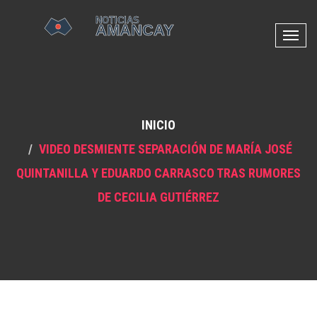
N
a
v
e
g
INICIO
a
c
VIDEO DESMIENTE SEPARACIÓN DE MARÍA JOSÉ
i
QUINTANILLA Y EDUARDO CARRASCO TRAS RUMORES
ó
n
DE CECILIA GUTIÉRREZ
d
e
p
a
l
a
n