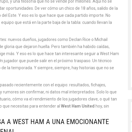
upo, y una filosofía que no se vende por millones. Aquí no se
 dar oportunidades. De ver cómo un chico de 18 años, salido de la
 del Este. Y eso es lo que hace que cada partido importe. No
equipo que está en la parte baja de la tabla: cuando llevan la
ntes: nuevos dueños, jugadores como Declan Rice o Michail
e gloria que dejaron huella. Pero también ha habido caídas,
ige más. Y eso es lo que hace tan interesante seguir a
West Ham
Un jugador que puede salir en el próximo traspaso. Un técnico
 de la temporada. Y siempre, siempre, hay historias que no se
 pasado recientemente con el equipo: resultados, fichajes,
ay rumores sin confirmar, ni datos mal interpretados. Solo lo que
tuario, cómo va el rendimiento de los jugadores clave, o qué tan
 lo que necesitas para entender al
West Ham United
hoy, sin
A A WEST HAM A UNA EMOCIONANTE
SENAL