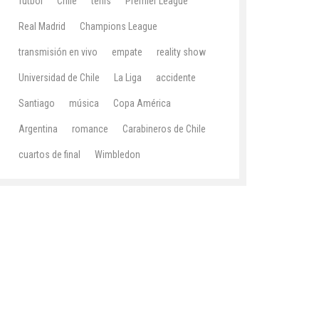
fútbol
Chile
tenis
Premier League
Real Madrid
Champions League
transmisión en vivo
empate
reality show
Universidad de Chile
La Liga
accidente
Santiago
música
Copa América
Argentina
romance
Carabineros de Chile
cuartos de final
Wimbledon