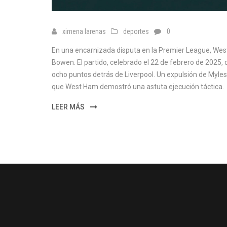
ximena larenas
deportes
0
En una encarnizada disputa en la Premier League, West
Bowen. El partido, celebrado el 22 de febrero de 2025, c
ocho puntos detrás de Liverpool. Un expulsión de Myles L
que West Ham demostró una astuta ejecución táctica.
LEER MÁS