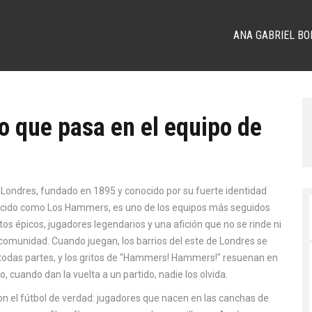
ANA GABRIEL BO
o que pasa en el equipo de
n Londres, fundado en 1895 y conocido por su fuerte identidad
ocido como
Los Hammers
, es uno de los equipos más seguidos
os épicos, jugadores legendarios y una afición que no se rinde ni
comunidad. Cuando juegan, los barrios del este de Londres se
n todas partes, y los gritos de "Hammers! Hammers!" resuenan en
 cuando dan la vuelta a un partido, nadie los olvida.
n el fútbol de verdad: jugadores que nacen en las canchas de