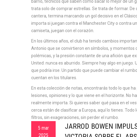
barrio, técnicos que saben cómo sacar lo mejor de un gr
trata solo de comprar estrellas. Se trata de formar. De
cantera, termina marcando un gol decisivo en el Clásico
importa si juegan contra el Manchester City o contra un 
camiseta, juegan con el corazón.
En los últimos años, el club ha tenido cambios importa
Antonio que se convirtieron en símbolos, y momentos d
polémicas, y la presión constante de una afición que ex
United
: nunca es aburrido. Siempre hay algo en juego. 
que podría irse. Un partido que puede cambiar el rumbo
cuentan en los titulares.
En esta colección de notas, encontrarás todo lo que ha
lesiones, opiniones y lo que viene en el horizonte. No h
realmente importa. Si quieres saber qué pasa en el ves
cerca están de clasificar a Europa, aquí lo tienes. Todo
filtros, sin exageraciones, sin perder el rumbo.
JARROD BOWEN IMPULS
5 mar
2025
VICTORIA SOBRE EL AR