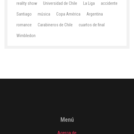
reality show
Universidad de Chile
La Liga
accidente
Santiago
música
Copa América
Argentina
romance
Carabineros de Chile
cuartos de final
Wimbledon
Menú
Acerca de