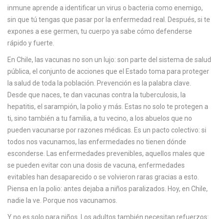
c
inmune aprende a identificar un virus o bacteria como enemigo,
a
sin que tú tengas que pasar por la enfermedad real. Después, si te
expones a ese germen, tu cuerpo ya sabe cómo defenderse
rápido y fuerte.
En Chile, las vacunas no son un lujo: son parte del sistema de
salud
pública
,
el conjunto de acciones que el Estado toma para proteger
la salud de toda la población
.
Prevención
es la palabra clave.
Desde que naces, te dan vacunas contra la tuberculosis, la
hepatitis, el sarampión, la polio y más. Estas no solo te protegen a
ti, sino también a tu familia, a tu vecino, a los abuelos que no
pueden vacunarse por razones médicas. Es un pacto colectivo: si
todos nos vacunamos, las enfermedades no tienen dónde
esconderse.
Las
enfermedades prevenibles
,
aquellos males que
se pueden evitar con una dosis de vacuna
,
enfermedades
evitables
han desaparecido o se volvieron raras gracias a esto.
Piensa en la polio: antes dejaba a niños paralizados. Hoy, en Chile,
nadie la ve. Porque nos vacunamos.
Y no es solo para niños. Los adultos también necesitan refuerzos: