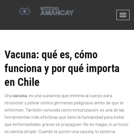
N
a
v
e
g
Vacuna: qué es, cómo
a
c
funciona y por qué importa
i
ó
en Chile
n
d
e
Una
vacuna
,
es una sustancia que entrena al cuerpo para
p
reconocer y pelear contra gérmenes peligrosos antes de que te
a
enfermen
. También conocida como
inmunización
, es una de las
l
herramientas más efectivas que tiene la humanidad para evitar
a
que enfermedades graves se propaguen.
No es magia, ni un truco:
n
es ciencia simple. Cuando te ponen una vacuna, tu sistema