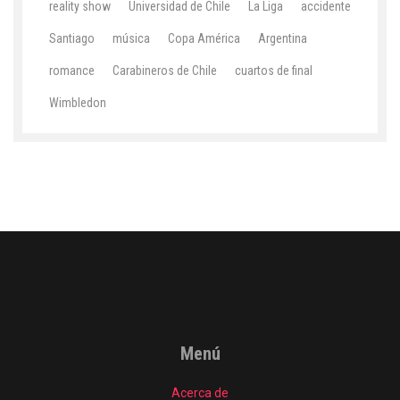
reality show
Universidad de Chile
La Liga
accidente
Santiago
música
Copa América
Argentina
romance
Carabineros de Chile
cuartos de final
Wimbledon
Menú
Acerca de