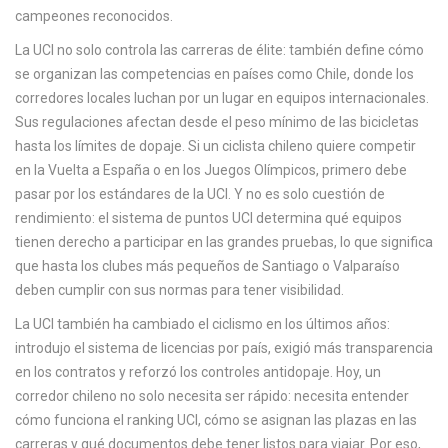
c
campeones reconocidos.
a
La UCI no solo controla las carreras de élite: también define cómo
se organizan las competencias en países como Chile, donde los
corredores locales luchan por un lugar en equipos internacionales.
Sus regulaciones afectan desde el peso mínimo de las bicicletas
hasta los límites de dopaje. Si un ciclista chileno quiere competir
en la Vuelta a España o en los Juegos Olímpicos, primero debe
pasar por los estándares de la UCI. Y no es solo cuestión de
rendimiento: el sistema de puntos UCI determina qué equipos
tienen derecho a participar en las grandes pruebas, lo que significa
que hasta los clubes más pequeños de Santiago o Valparaíso
deben cumplir con sus normas para tener visibilidad.
La UCI también ha cambiado el ciclismo en los últimos años:
introdujo el sistema de licencias por país, exigió más transparencia
en los contratos y reforzó los controles antidopaje. Hoy, un
corredor chileno no solo necesita ser rápido: necesita entender
cómo funciona el ranking UCI, cómo se asignan las plazas en las
carreras y qué documentos debe tener listos para viajar. Por eso,