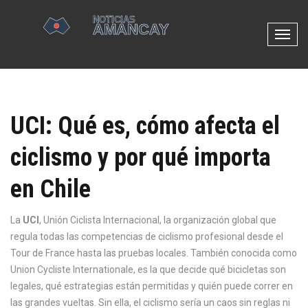
N
a
v
e
g
UCI: Qué es, cómo afecta el
a
c
ciclismo y por qué importa
i
ó
en Chile
n
d
e
La
UCI
,
Unión Ciclista Internacional, la organización global que
p
regula todas las competencias de ciclismo profesional desde el
a
Tour de France hasta las pruebas locales
. También conocida como
l
Union Cycliste Internationale
, es la que decide qué bicicletas son
a
legales, qué estrategias están permitidas y quién puede correr en
n
las grandes vueltas. Sin ella, el ciclismo sería un caos sin reglas ni