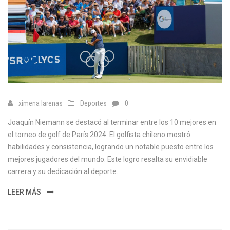
c
a
ximena larenas
Deportes
0
Joaquín Niemann se destacó al terminar entre los 10 mejores en
el torneo de golf de París 2024. El golfista chileno mostró
habilidades y consistencia, logrando un notable puesto entre los
mejores jugadores del mundo. Este logro resalta su envidiable
carrera y su dedicación al deporte.
LEER MÁS