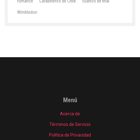
romance
Carabineros de Chile
cuartos de final
Wimbledon
Menú
Acerca de
Términos de Servicio
Política de Privacidad