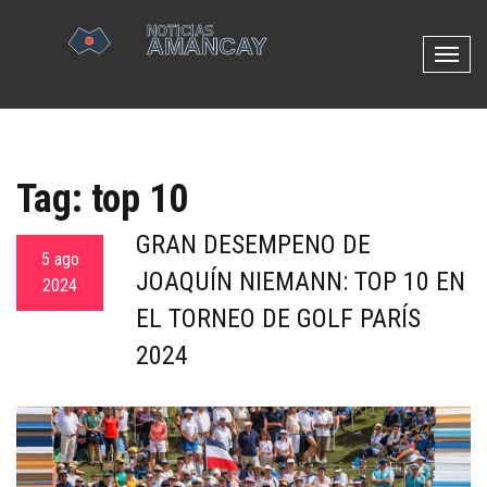
N
a
v
e
g
Tag: top 10
a
c
GRAN DESEMPEÑO DE
i
5 ago
ó
JOAQUÍN NIEMANN: TOP 10 EN
2024
n
EL TORNEO DE GOLF PARÍS
d
e
2024
p
a
l
a
n