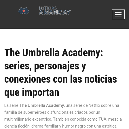
N
a
v
e
g
The Umbrella Academy:
a
c
series, personajes y
i
ó
conexiones con las noticias
n
d
que importan
e
p
La serie
The Umbrella Academy
,
una serie de Netflix sobre una
a
familia de superhéroes disfuncionales criados por un
l
multimillonario excéntrico
. También conocida como
TUA
, mezcla
a
ciencia ficción, drama familiar y humor negro con una estética
n