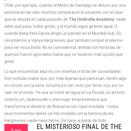
Chile, por ejemplo, cuando el Metro de Santiago se detuvo por una
persona en las vías, muchos compararon la situación con el caos
que se desata en cada episodio de
The Umbrella Academy
: nadie
sabe qué pasa, todos gritan, y el mundo sigue girando igual. O
cuando Katia Itzel García dirigió un partido en el Mundial Sub-20,
recordamos a Vanya Hargreeves, que también rompió el silencio
para ser escuchada. No es coincidencia: ambas son historias de
quienes fueron ignorados hasta que no tuvieron más opción que
gritar.
Lo que encuentras aquí no son reseñas ni listas de curiosidades.
Son noticias reales que, por más lejanas que parezcan, tienen algo
en común con la serie: la lucha por ser visto, por tener voz, por no
caer en el olvido. Ya sea un corte de agua en La Florida, un arresto
violento en Jacksonville o una mujer emprendedora que
transforma el desierto de Atacama con ropa reciclada —todos
esos momentos tienen un hilo invisible con la historia de los
Hargreeves: nadie nace héroe. Se hace, a pesar de todo.
EL MISTERIOSO FINAL DE THE
9 ago