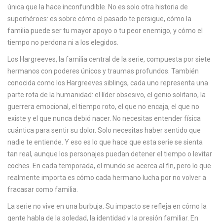
única que la hace inconfundible.
No es solo otra historia de
c
superhéroes: es sobre cómo el pasado te persigue, cómo la
a
familia puede ser tu mayor apoyo o tu peor enemigo, y cómo el
tiempo no perdona ni a los elegidos.
Los
Hargreeves
,
la familia central de la serie, compuesta por siete
hermanos con poderes únicos y traumas profundos
. También
conocida como
los Hargreeves siblings
, cada uno representa una
parte rota de la humanidad: el líder obsesivo, el genio solitario, la
guerrera emocional, el tiempo roto, el que no encaja, el que no
existe y el que nunca debió nacer.
No necesitas entender física
cuántica para sentir su dolor. Solo necesitas haber sentido que
nadie te entiende. Y eso es lo que hace que esta serie se sienta
tan real, aunque los personajes puedan detener el tiempo o levitar
coches. En cada temporada, el mundo se acerca al fin, pero lo que
realmente importa es cómo cada hermano lucha por no volver a
fracasar como familia.
La serie no vive en una burbuja. Su impacto se refleja en cómo la
gente habla de la soledad, la identidad y la presión familiar. En