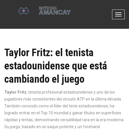
N
a
v
e
g
Taylor Fritz: el tenista
a
c
estadounidense que está
i
ó
cambiando el juego
n
d
e
Taylor Fritz
,
tenista profesional estadounidense y uno de los
p
jugadores más consistentes del circuito ATP en la última década
.
a
También conocido como
el líder del tenis estadounidense
, ha
l
logrado entrar en el Top 10 mundial y ganar títulos en superficies
a
rápidas y lentas, demostrando versatilidad rara en la era moderna.
n
Su juego, basado en un saque potente y un forehand