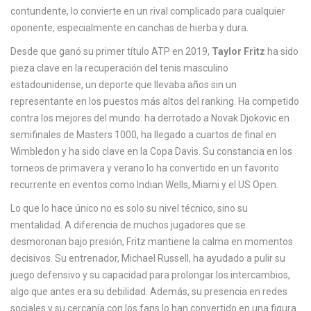
c
contundente, lo convierte en un rival complicado para cualquier
a
oponente, especialmente en canchas de hierba y dura.
Desde que ganó su primer título ATP en 2019,
Taylor Fritz
ha sido
pieza clave en la recuperación del tenis masculino
estadounidense, un deporte que llevaba años sin un
representante en los puestos más altos del ranking. Ha competido
contra los mejores del mundo: ha derrotado a Novak Djokovic en
semifinales de Masters 1000, ha llegado a cuartos de final en
Wimbledon y ha sido clave en la Copa Davis. Su constancia en los
torneos de primavera y verano lo ha convertido en un favorito
recurrente en eventos como Indian Wells, Miami y el US Open.
Lo que lo hace único no es solo su nivel técnico, sino su
mentalidad. A diferencia de muchos jugadores que se
desmoronan bajo presión, Fritz mantiene la calma en momentos
decisivos. Su entrenador, Michael Russell, ha ayudado a pulir su
juego defensivo y su capacidad para prolongar los intercambios,
algo que antes era su debilidad. Además, su presencia en redes
sociales y su cercanía con los fans lo han convertido en una figura