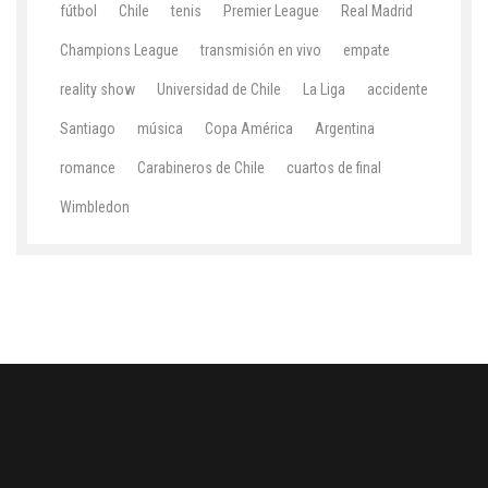
fútbol
Chile
tenis
Premier League
Real Madrid
Champions League
transmisión en vivo
empate
reality show
Universidad de Chile
La Liga
accidente
Santiago
música
Copa América
Argentina
romance
Carabineros de Chile
cuartos de final
Wimbledon