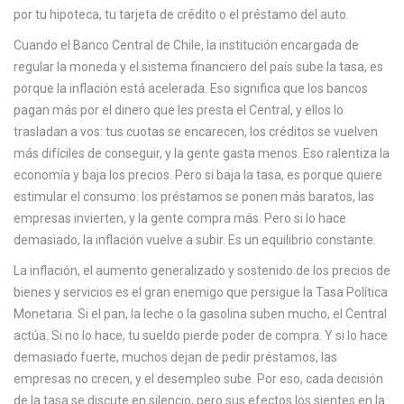
c
por tu hipoteca, tu tarjeta de crédito o el préstamo del auto.
a
Cuando el
Banco Central de Chile
,
la institución encargada de
regular la moneda y el sistema financiero del país
sube la tasa, es
porque la inflación está acelerada. Eso significa que los bancos
pagan más por el dinero que les presta el Central, y ellos lo
trasladan a vos: tus cuotas se encarecen, los créditos se vuelven
más difíciles de conseguir, y la gente gasta menos. Eso ralentiza la
economía y baja los precios. Pero si baja la tasa, es porque quiere
estimular el consumo: los préstamos se ponen más baratos, las
empresas invierten, y la gente compra más. Pero si lo hace
demasiado, la inflación vuelve a subir. Es un equilibrio constante.
La
inflación
,
el aumento generalizado y sostenido de los precios de
bienes y servicios
es el gran enemigo que persigue la Tasa Política
Monetaria. Si el pan, la leche o la gasolina suben mucho, el Central
actúa. Si no lo hace, tu sueldo pierde poder de compra. Y si lo hace
demasiado fuerte, muchos dejan de pedir préstamos, las
empresas no crecen, y el desempleo sube. Por eso, cada decisión
de la tasa se discute en silencio, pero sus efectos los sientes en la