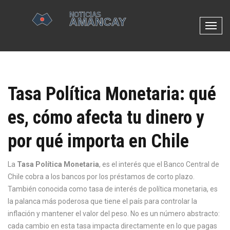
N
a
v
e
g
Tasa Política Monetaria: qué
a
c
es, cómo afecta tu dinero y
i
ó
por qué importa en Chile
n
d
e
La
Tasa Política Monetaria
,
es el interés que el Banco Central de
p
Chile cobra a los bancos por los préstamos de corto plazo
.
a
También conocida como
tasa de interés de política monetaria
, es
l
la palanca más poderosa que tiene el país para controlar la
a
inflación y mantener el valor del peso
. No es un número abstracto:
n
cada cambio en esta tasa impacta directamente en lo que pagas