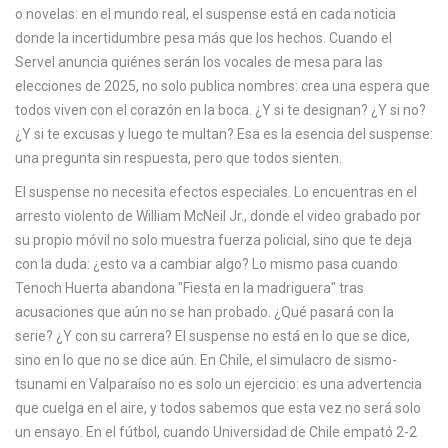
o novelas: en el mundo real, el suspense está en cada noticia
c
donde la incertidumbre pesa más que los hechos. Cuando el
a
Servel anuncia quiénes serán los vocales de mesa para las
elecciones de 2025, no solo publica nombres: crea una espera que
todos viven con el corazón en la boca. ¿Y si te designan? ¿Y si no?
¿Y si te excusas y luego te multan? Esa es la esencia del suspense:
una pregunta sin respuesta, pero que todos sienten.
El suspense no necesita efectos especiales. Lo encuentras en el
arresto violento de William McNeil Jr., donde el video grabado por
su propio móvil no solo muestra fuerza policial, sino que te deja
con la duda: ¿esto va a cambiar algo? Lo mismo pasa cuando
Tenoch Huerta abandona "Fiesta en la madriguera" tras
acusaciones que aún no se han probado. ¿Qué pasará con la
serie? ¿Y con su carrera? El suspense no está en lo que se dice,
sino en lo que no se dice aún. En Chile, el simulacro de sismo-
tsunami en Valparaíso no es solo un ejercicio: es una advertencia
que cuelga en el aire, y todos sabemos que esta vez no será solo
un ensayo. En el fútbol, cuando Universidad de Chile empató 2-2