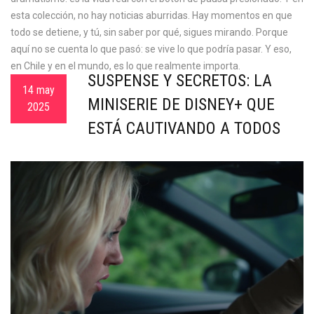
esta colección, no hay noticias aburridas. Hay momentos en que
todo se detiene, y tú, sin saber por qué, sigues mirando. Porque
aquí no se cuenta lo que pasó: se vive lo que podría pasar. Y eso,
en Chile y en el mundo, es lo que realmente importa.
SUSPENSE Y SECRETOS: LA
14 may
MINISERIE DE DISNEY+ QUE
2025
ESTÁ CAUTIVANDO A TODOS