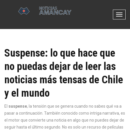
N
a
v
e
g
Suspense: lo que hace que
a
c
no puedas dejar de leer las
i
ó
noticias más tensas de Chile
n
d
y el mundo
e
p
El
suspense
,
la tensión que se genera cuando no sabes qué va a
a
pasar a continuación
. También conocido como
intriga narrativa
l
, es
el motor que convierte una noticia en algo que no puedes dejar de
a
seguir hasta el último segundo.
No es solo un recurso de películas
n